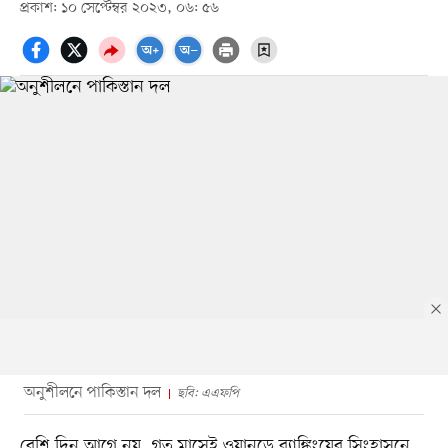
প্রকাশ: ১০ সেপ্টেম্বর ২০২৩, ০৬: ৫৬
অনুশীলনে পাকিস্তান দল
ছবি: এএফপি
বেশি দিন আগে নয়, গত মাসেই ওয়ানডে র‌্যাঙ্কিংয়ের সিংহাসনে