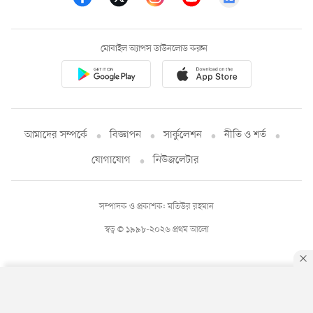
মোবাইল অ্যাপস ডাউনলোড করুন
আমাদের সম্পর্কে
বিজ্ঞাপন
সার্কুলেশন
নীতি ও শর্ত
যোগাযোগ
নিউজলেটার
সম্পাদক ও প্রকাশক: মতিউর রহমান
স্বত্ব © ১৯৯৮-২০২৬ প্রথম আলো
By using this site, you agree to our
Privacy Policy
.
OK