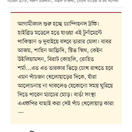
অ্যারন হার্ডি, বরুণ চক্রবর্তী, উইল ও’রুর্ক, তৈয়ব তাহির ও টম ব্যান্টন
আগামীকাল শুরু হচ্ছে চ্যাম্পিয়নস ট্রফি।
হাইব্রিড মডেলে হতে যাওয়া এই টুর্নামেন্টে
পাকিস্তান ও দুবাইয়ে বসবে তারার মেলা। বাবর
আজম, শাহিন আফ্রিদি, স্টিভ স্মিথ, কেইন
উইলিয়ামসন, বিরাট কোহলি, রোহিত
শর্মা...এত এত তারকার ভিড়ে চোখ রাখতে হবে
এমন পাঁচজন খেলোয়াড়ের দিকে, যাঁরা
আলোচনায় না থাকলেও যেকোনো সময় ঘুরিয়ে
দিতে পারেন ম্যাচের মোড়। বার্তা সংস্থা
এএফপির বাছাই করা সেই পাঁচ খেলোয়াড় কারা
—