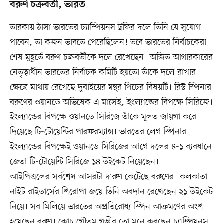
বরুণ চক্রবর্তী, ভারত
তারকায় ঠাসা ভারতের চ্যাম্পিয়নস ট্রফির দলে তিনি যে সুযোগ
পাবেন, তা কজন ভাবতে পেরেছিলেন! তবে ভারতের নির্বাচকেরা
শেষ মুহূর্তে বরুণ চক্রবর্তীকে দলে রেখেছেন। অজিত আগারকারের
নেতৃত্বাধীন ভারতের নির্বাচক কমিটি হয়তো তাঁকে দলে রাখার
ক্ষেত্রে মাথায় রেখেছে দুবাইয়ের মন্থর পিচের বিষয়টি। রিস্ট স্পিনার
বরুণের ওয়ানডে অভিষেক এ মাসেই, ইংল্যান্ডের বিপক্ষে সিরিজে।
ইংল্যান্ডের বিপক্ষে ওয়ানডে সিরিজে তাঁকে মূলত জায়গা করে
দিয়েছে টি-টোয়েন্টির পারফরম্যান্স। ভারতের লেগ স্পিনার
ইংল্যান্ডের বিপক্ষেই ওয়ানডে সিরিজের আগে দলের ৪-১ ব্যবধানে
জেতা টি-টোয়েন্টি সিরিজে ১৪ উইকেট নিয়েছেন।
আইপিএলের সর্বশেষ আসরটা দারুণ কেটেছে বরুণের। কলকাতা
নাইট রাইডার্সের শিরোপা জয়ে তিনি অবদান রেখেছেন ২১ উইকেট
নিয়ে। সব মিলিয়ে ভারতের অপ্রতিরোধ্য স্পিন আক্রমণের অংশ
হয়েছেন বরুণ। কোচ গৌতম গম্ভীর তো মনে করছেন চ্যাম্পিয়নস