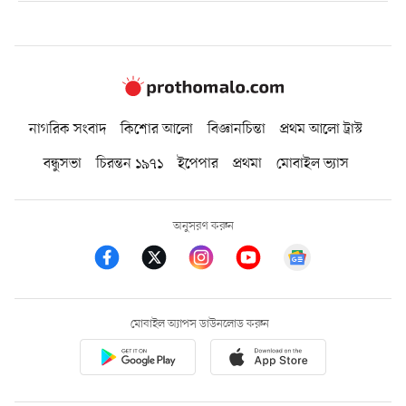
নাগরিক সংবাদ
কিশোর আলো
বিজ্ঞানচিন্তা
প্রথম আলো ট্রাস্ট
বন্ধুসভা
চিরন্তন ১৯৭১
ইপেপার
প্রথমা
মোবাইল ভ্যাস
অনুসরণ করুন
মোবাইল অ্যাপস ডাউনলোড করুন