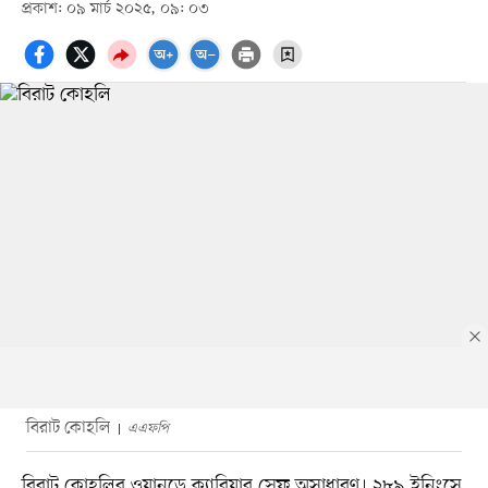
প্রকাশ: ০৯ মার্চ ২০২৫, ০৯: ০৩
বিরাট কোহলি
এএফপি
বিরাট কোহলির ওয়ানডে ক্যারিয়ার স্রেফ অসাধারণ। ২৮৯ ইনিংসে