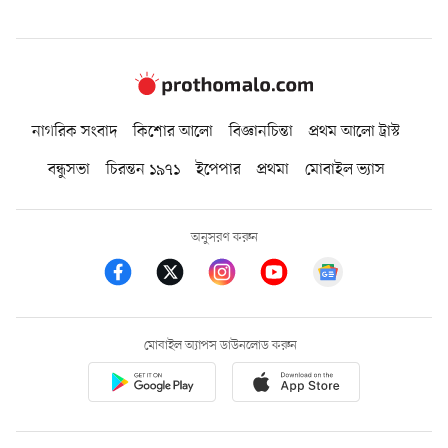
নাগরিক সংবাদ
কিশোর আলো
বিজ্ঞানচিন্তা
প্রথম আলো ট্রাস্ট
বন্ধুসভা
চিরন্তন ১৯৭১
ইপেপার
প্রথমা
মোবাইল ভ্যাস
অনুসরণ করুন
মোবাইল অ্যাপস ডাউনলোড করুন