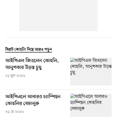
বিরাট কোহলি নিয়ে আরও পড়ুন
আইপিএল জিতলেন কোহলি,
আনুশকার উড়ন্ত চুমু
০১ জুন ২০২৬
আইপিএলে আবারও চ্যাম্পিয়ন
কোহলির বেঙ্গালুরু
৩১ মে ২০২৬