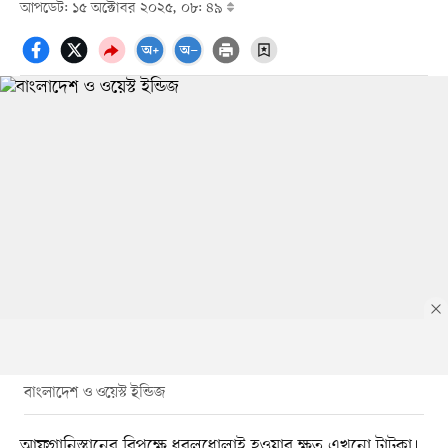
আপডেট: ১৫ অক্টোবর ২০২৫, ০৮: ৪৯
বাংলাদেশ ও ওয়েস্ট ইন্ডিজ
আফগানিস্তানের বিপক্ষে ধবলধোলাই হওয়ার ক্ষত এখনো টাটকা।