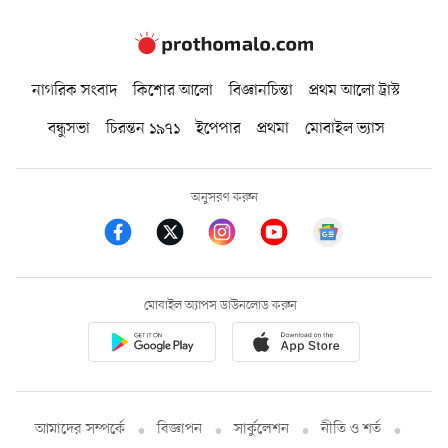
নাগরিক সংবাদ
কিশোর আলো
বিজ্ঞানচিন্তা
প্রথম আলো ট্রাস্ট
বন্ধুসভা
চিরন্তন ১৯৭১
ইপেপার
প্রথমা
মোবাইল ভ্যাস
অনুসরণ করুন
মোবাইল অ্যাপস ডাউনলোড করুন
আমাদের সম্পর্কে
বিজ্ঞাপন
সার্কুলেশন
নীতি ও শর্ত