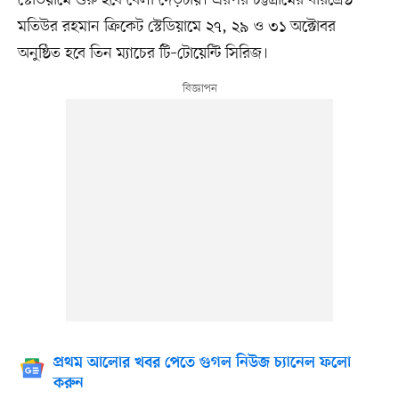
স্টেডিয়ামে শুরু হবে বেলা দেড়টায়। এরপর চট্টগ্রামের বীরশ্রেষ্ঠ
মতিউর রহমান ক্রিকেট স্টেডিয়ামে ২৭, ২৯ ও ৩১ অক্টোবর
অনুষ্ঠিত হবে তিন ম্যাচের টি–টোয়েন্টি সিরিজ।
প্রথম আলোর খবর পেতে গুগল নিউজ চ্যানেল ফলো
করুন