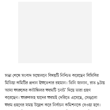
সভা শেষে সংবাদ সম্মেলনে বিষয়টি নিশ্চিত করেছেন বিসিবির
মিডিয়া কমিটির প্রধান ইফতেখার রহমান। তিনি জানান, রাত ৯টায়
আসা ফারুকের কাউন্সিলর ফরমটি ‘নোট’ দিয়ে তারা গ্রহণ
করেছেন। ফারুকসহ যাদের ফরমই দেরিতে এসেছে, সেগুলো
ফরম গ্রহণের সময় উল্লেখ করে নির্বাচন কমিশনকে দেওয়া হবে।