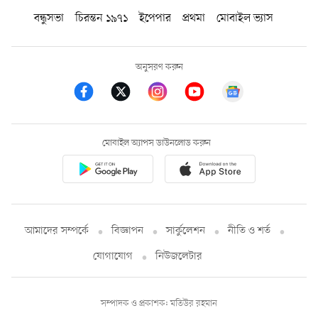
বন্ধুসভা
চিরন্তন ১৯৭১
ইপেপার
প্রথমা
মোবাইল ভ্যাস
অনুসরণ করুন
মোবাইল অ্যাপস ডাউনলোড করুন
আমাদের সম্পর্কে
বিজ্ঞাপন
সার্কুলেশন
নীতি ও শর্ত
যোগাযোগ
নিউজলেটার
সম্পাদক ও প্রকাশক: মতিউর রহমান