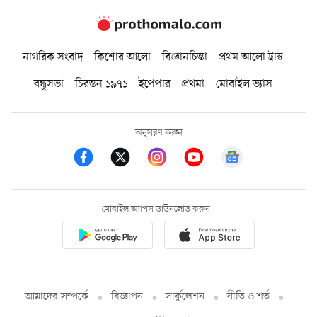
নাগরিক সংবাদ
কিশোর আলো
বিজ্ঞানচিন্তা
প্রথম আলো ট্রাস্ট
বন্ধুসভা
চিরন্তন ১৯৭১
ইপেপার
প্রথমা
মোবাইল ভ্যাস
অনুসরণ করুন
মোবাইল অ্যাপস ডাউনলোড করুন
আমাদের সম্পর্কে
বিজ্ঞাপন
সার্কুলেশন
নীতি ও শর্ত