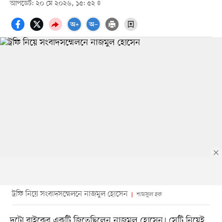
আপডেট: ২০ মে ২০২৬, ১৫: ৫২
ট্রফি নিয়ে সংবাদসম্মেলনে নাজমুল হোসেন
শামসুল হক
দুটো বাইকের একটি জিতেছিলেন নাজমুল হোসেন। সেটি নিয়েই