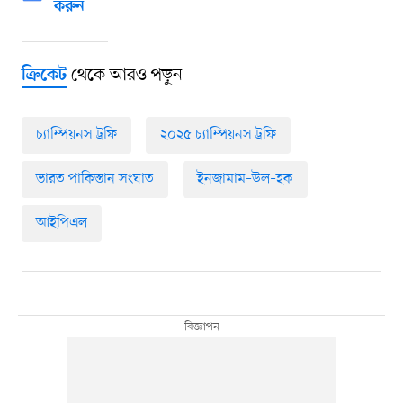
করুন
থেকে আরও পড়ুন
ক্রিকেট
চ্যাম্পিয়নস ট্রফি
২০২৫ চ্যাম্পিয়নস ট্রফি
ভারত পাকিস্তান সংঘাত
ইনজামাম–উল–হক
আইপিএল