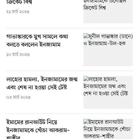
ক্রিকেট বিশ্ব
২১ মার্চ ২০২৫
গাভাস্কারকে মুখ সামলে কথা
বলতে বললেন ইনজামাম
১০ মার্চ ২০২৫
লাহোর হামলা, ইনজামামের জন্ম
এবং শেষ না হওয়া সেই টেস্ট
০৩ মার্চ ২০২৫
ইমামের রানআউট নিয়ে
ইনজামামকে খোঁচা আকরাম–
শাস্ত্রীর