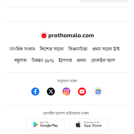
নাগরিক সংবাদ
কিশোর আলো
বিজ্ঞানচিন্তা
প্রথম আলো ট্রাস্ট
বন্ধুসভা
চিরন্তন ১৯৭১
ইপেপার
প্রথমা
মোবাইল ভ্যাস
অনুসরণ করুন
মোবাইল অ্যাপস ডাউনলোড করুন