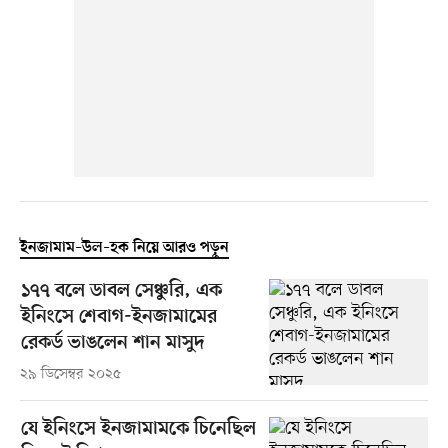
ইনজামাম–উল–হক নিয়ে আরও পড়ুন
১৭৭ বলে ডাবল সেঞ্চুরি, এক
ইনিংসে শেবাগ-ইনজামামের
রেকর্ড ভাঙলেন শান মাসুদ
২৯ ডিসেম্বর ২০২৫
যে ইনিংসে ইনজামামকে চিনেছিল