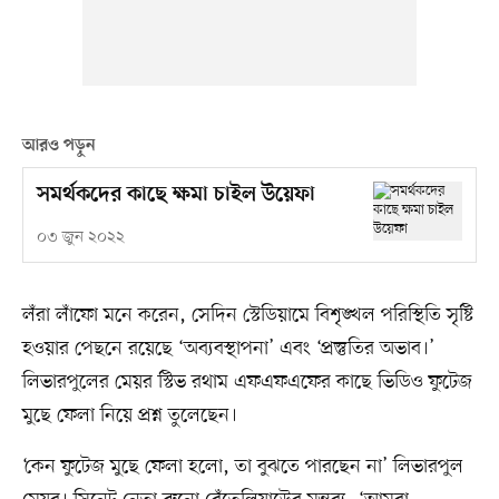
আরও পড়ুন
সমর্থকদের কাছে ক্ষমা চাইল উয়েফা
০৩ জুন ২০২২
লঁরা লাঁফো মনে করেন, সেদিন স্টেডিয়ামে বিশৃঙ্খল পরিস্থিতি সৃষ্টি
হওয়ার পেছনে রয়েছে ‘অব্যবস্থাপনা’ এবং ‘প্রস্তুতির অভাব।’
লিভারপুলের মেয়র স্টিভ রথাম এফএফএফের কাছে ভিডিও ফুটেজ
মুছে ফেলা নিয়ে প্রশ্ন তুলেছেন।
‘কেন ফুটেজ মুছে ফেলা হলো, তা বুঝতে পারছেন না’ লিভারপুল