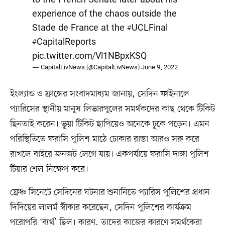
experience of the chaos outside the
Stade de France at the
#UCLFinal
#CapitalReports
pic.twitter.com/Vl1NBpxKSQ
— CapitalLivNews (@CapitalLivNews)
June 9, 2022
ইংল্যান্ড ও ফ্রান্সের সংবাদমাধ্যম জানায়, সেদিন ফাইনালে
প্যারিসের স্থানীয় মানুষ লিভারপুলের সমর্থকদের কাছ থেকে টিকিট
ছিনতাই করেন। ভুয়া টিকিট ছাপিয়েও অনেকে ঢুকে পড়েন। এমন
পরিস্থিতিতে ফরাসি পুলিশ মাঠে ঢোকার রাস্তা আরও সরু করে
রাখলে বাইরে জনজট লেগে যায়। একপর্যায়ে ফরাসি দাঙ্গা পুলিশ
টিয়ার শেল নিক্ষেপ করে।
ফ্রেঞ্চ সিনেটে সেদিনের ঘটনার শুনানিতে প্যারিস পুলিশের প্রধান
দিদিয়ের লালমঁ স্বীকার করেছেন, সেদিন পুলিশের কার্যক্রম
পুরোপুরি ‘ব্যর্থ’ ছিল। কারণ, তাদের কাজের কারণে সমর্থকেরা