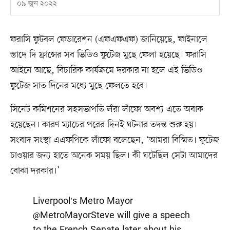
০৯ জুন ২০২২
ফরাসি ফুটবল ফেডারেশন (এফএফএফ) জানিয়েছে, ফাইনালে
স্তাদে দি ফ্রান্সের সব ভিডিও ফুটেজ মুছে ফেলা হয়েছে। ফরাসি
আইনে আছে, বিচারিক কার্যক্রমে দরকার না হলে এই ভিডিও
ফুটেজ সাত দিনের মধ্যে মুছে ফেলতে হবে।
সিনেট কমিশনের সহসভাপতি লঁরা লাঁফো অবশ্য এতে অবাক
হয়েছেন। কারণ ম্যাচের পরের দিনই ঘটনার তদন্ত শুরু হয়।
সংবাদ সংস্থা এএফপিকে লাঁফো বলেছেন, ‘আমরা বিস্মিত। ফুটেজ
চাওয়ার জন্য হাতে অনেক সময় ছিল। কী ঘটেছিল সেটা আমাদের
বোঝা দরকার।’
Liverpool's Metro Mayor
@MetroMayorSteve
will give a speech
to the French Senate later about his