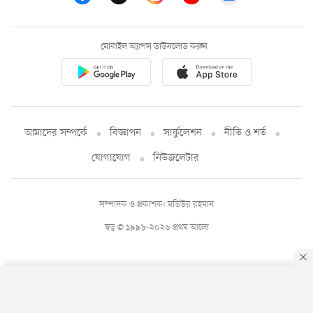
মোবাইল অ্যাপস ডাউনলোড করুন
আমাদের সম্পর্কে
বিজ্ঞাপন
সার্কুলেশন
নীতি ও শর্ত
যোগাযোগ
নিউজলেটার
সম্পাদক ও প্রকাশক: মতিউর রহমান
স্বত্ব © ১৯৯৮-২০২৬ প্রথম আলো
By using this site, you agree to our
Privacy Policy
.
OK