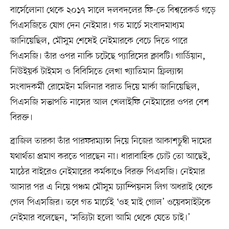
বার্সেলোনা থেকে ২০১৭ সালে দলবদলের ফি-তে বিশ্বরেকর্ড গড়ে
পিএসজিতে যোগ দেন নেইমার। গত মার্চে সংবাদমাধ্যম
জানিয়েছিল, মৌসুম শেষেই নেইমারকে বেচে দিতে পারে
পিএসজি। তাঁর ওপর নাকি চটেছে প্যারিসের ক্লাবটি। গার্ডিয়ান,
নিউইয়র্ক টাইমস ও বিবিসিতে লেখা খ্যাতিমান ফ্রিল্যান্স
সংবাদকর্মী রোমেইন মলিনার বরাত দিয়ে মার্কা জানিয়েছিল,
পিএসজি সভাপতি নাসের আল খেলাইফি নেইমারের ওপর বেশ
বিরক্ত।
ব্রাজিল তারকা তাঁর পারফরম্যান্স দিয়ে নিজের আকাশচুম্বী দামের
যথার্থতা প্রমাণ করতে পারছেন না। ধারাবাহিক চোট তো আছেই,
মাঠের বাইরেও নেইমারের কর্মকাণ্ডে বিরক্ত পিএসজি। নেইমার
আসার পর এ নিয়ে পঞ্চম মৌসুম চ্যাম্পিয়নস লিগ অধরাই থেকে
গেল পিএসজির। তবে গত মার্চেই ‘ওহ মাই গোল’ ওয়েবসাইটকে
নেইমার বলেছেন, ‘সত্যিটা হলো আমি থেকে যেতে চাই।’