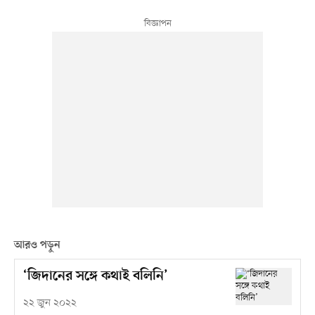
আরও পড়ুন
‘জিদানের সঙ্গে কথাই বলিনি’
২২ জুন ২০২২