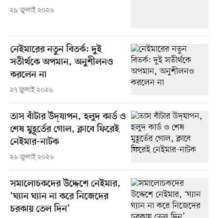
২৯ জুলাই ২০২৬
নেইমারের নতুন বিতর্ক: দুই
সতীর্থকে অপমান, অনুশীলনও
করলেন না
২৭ জুলাই ২০২৬
তাস বাঁটার উদ্‌যাপন, হলুদ কার্ড ও
শেষ মুহূর্তের গোল, ক্লাবে ফিরেই
নেইমার-নাটক
২৬ জুলাই ২০২৬
সমালোচকদের উদ্দেশে নেইমার,
‘ঘ্যান ঘ্যান না করে নিজেদের
চরকায় তেল দিন’