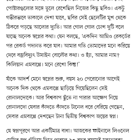
পোস্টারগুলোর সঙ্গে তুলে রেখেছিল নিজের কিছু ছবিও। একটু
গভীরভাবে তাকালে দেখা যাবে, ছবির সেই ছেলেটির মুখ থেকে
ঠিকরে পড়ছে আলোর দ্যুতি। আর গোল গোল চোখ দুটি বলে
যাচ্ছে অনেক স্বপ্নের কথা। যেন বলছে, ‘একদিন আমিও রেকর্ডের
পর রেকর্ড পদানত করে যাব। আমার গতি তোমাদের মনে করিয়ে
দেবে বজ্রবিদ্যুৎ উসাইন বোল্টের কথা। ও হ্যাঁ, আমার নাম?
কিলিয়ান এমবাপ্পে। মনে রেখো কিন্তু!’
যাঁকে আদর্শ মেনে স্বপ্নের শুরু, বয়স ২০ পেরোনোর আগেই
অনেক দিক থেকে এমবাপ্পে ছাড়িয়ে গিয়েছিলেন সেই
রোনালদোকে। আর বিশ্বকাপ ছুঁতে না পারার আক্ষেপ নিয়ে
রোনালদো যেবার কাঁদতে কাঁদতে টানেল ধরে বেরিয়ে গেছেন,
সেবার এমবাপ্পে দেখছেন টানা দ্বিতীয় বিশ্বকাপ জয়ের স্বপ্ন।
যে স্বপ্নপূরণে আর একটিমাত্র বাধা। আজকের ফাইনালে লিওনেল