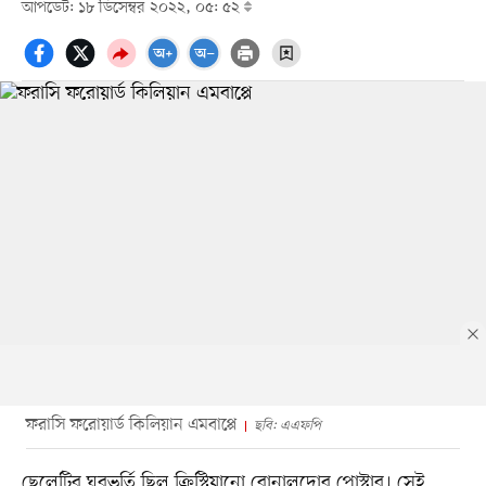
আপডেট: ১৮ ডিসেম্বর ২০২২, ০৫: ৫২
ফরাসি ফরোয়ার্ড কিলিয়ান এমবাপ্পে
ছবি: এএফপি
ছেলেটির ঘরভর্তি ছিল ক্রিস্টিয়ানো রোনালদোর পোস্টার। সেই