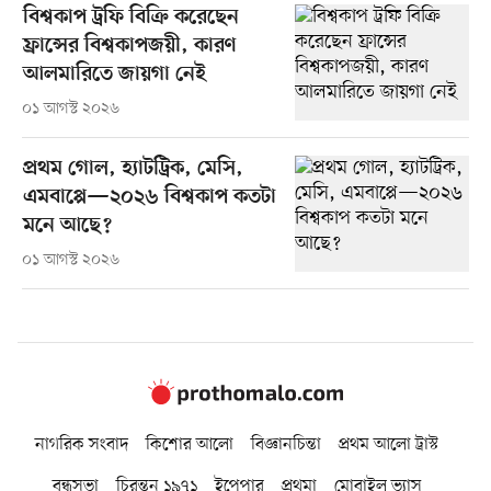
বিশ্বকাপ ট্রফি বিক্রি করেছেন
ফ্রান্সের বিশ্বকাপজয়ী, কারণ
আলমারিতে জায়গা নেই
০১ আগস্ট ২০২৬
প্রথম গোল, হ্যাটট্রিক, মেসি,
এমবাপ্পে—২০২৬ বিশ্বকাপ কতটা
মনে আছে?
০১ আগস্ট ২০২৬
নাগরিক সংবাদ
কিশোর আলো
বিজ্ঞানচিন্তা
প্রথম আলো ট্রাস্ট
বন্ধুসভা
চিরন্তন ১৯৭১
ইপেপার
প্রথমা
মোবাইল ভ্যাস