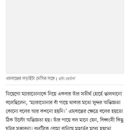
এমবাপ্পের লড়াইটা মেসির সঙ্গে
ছবি: রয়টার্স
ডিয়েগো ম্যারাডোনাকে নিয়ে একবার তাঁর সতীর্থ হোর্হে ভালদানো
বলেছিলেন, ‘ম্যারাডোনার বাঁ পায়ে থাকার মতো সুন্দর অভিজ্ঞতা
কোনো বলের আর কখনো হয়নি।’ এমবাপ্পের ক্ষেত্রে বলের হয়তো
ঠিক উল্টো অভিজ্ঞতা হয়। তাঁর পায়ে বল মানে যেন, বিধ্বংসী কিছু
ঘটার সম্ভাবনা। বলটিকে বোমা বানিয়ে মুহূর্তের মধ্যে হয়তো