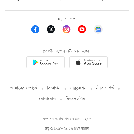
অনুসরণ করুন
মোবাইল অ্যাপস ডাউনলোড করুন
আমাদের সম্পর্কে
বিজ্ঞাপন
সার্কুলেশন
নীতি ও শর্ত
যোগাযোগ
নিউজলেটার
সম্পাদক ও প্রকাশক: মতিউর রহমান
স্বত্ব © ১৯৯৮-২০২৬ প্রথম আলো