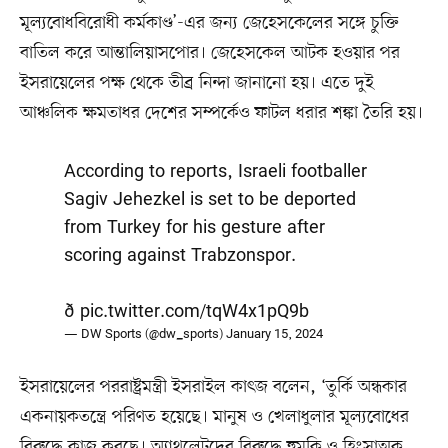
মূল্যবোধবিরোধী কর্মকাণ্ড’-এর জন্য জেহেসকেলের সঙ্গে চুক্তি
বাতিল করে আন্তালিয়াসপোর। জেহেসকেল আটক হওয়ার পর
ইসরায়েলের পক্ষ থেকে তীব্র নিন্দা জানানো হয়। এতে দুই
আঞ্চলিক ক্ষমতাধর দেশের সম্পর্কেও ফাটল ধরার শঙ্কা তৈরি হয়।
According to reports, Israeli footballer
Sagiv Jehezkel is set to be deported
from Turkey for his gesture after
scoring against Trabzonspor.
ð
pic.twitter.com/tqW4x1pQ9b
— DW Sports (@dw_sports)
January 15, 2024
ইসরায়েলের পররাষ্ট্রমন্ত্রী ইসরাইল কাৎজ বলেন, ‘তুর্কি অন্ধকার
একনায়কতন্ত্রে পরিণত হয়েছে। মানুষ ও খেলাধুলার মূল্যবোধের
বিরুদ্ধে কাজ করছে। অ্যাথলেটদের বিরুদ্ধে হুমকি ও হিংসাত্মক