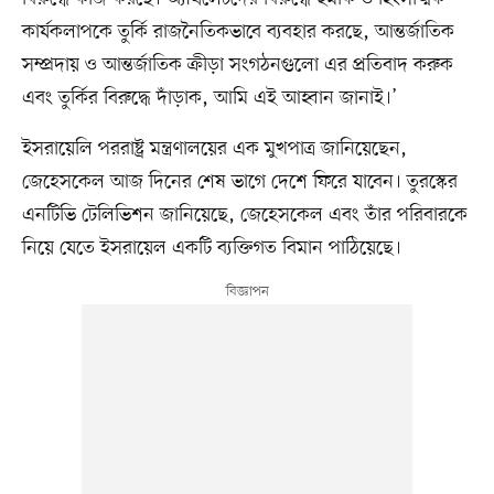
কার্যকলাপকে তুর্কি রাজনৈতিকভাবে ব্যবহার করছে, আন্তর্জাতিক
সম্প্রদায় ও আন্তর্জাতিক ক্রীড়া সংগঠনগুলো এর প্রতিবাদ করুক
এবং তুর্কির বিরুদ্ধে দাঁড়াক, আমি এই আহ্বান জানাই।’
ইসরায়েলি পররাষ্ট্র মন্ত্রণালয়ের এক মুখপাত্র জানিয়েছেন,
জেহেসকেল আজ দিনের শেষ ভাগে দেশে ফিরে যাবেন। তুরস্কের
এনটিভি টেলিভিশন জানিয়েছে, জেহেসকেল এবং তাঁর পরিবারকে
নিয়ে যেতে ইসরায়েল একটি ব্যক্তিগত বিমান পাঠিয়েছে।