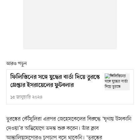
আরও পড়ুন
ফিলিস্তিনের সঙ্গে যুদ্ধের বার্তা দিয়ে তুরস্কে
গ্রেপ্তার ইসরায়েলের ফুটবলার
১৫ জানুয়ারি ২০২৪
তুরস্কের কৌঁসুলিরা এরপর জেহেসকেলের বিরুদ্ধে ‘ঘৃণায় উসকানি
দেওয়া’র অভিযোগে তদন্ত শুরু করেন। তাঁর ক্লাব
আন্তালিয়াসপোরও চুপচাপ বসে থাকেনি। ‘তুরস্কের