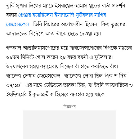
তুর্কি সুপার লিগের ম্যাচে ইসরায়েল-হামাস যুদ্ধের বার্তা প্রদর্শন
করায়
গ্রেপ্তার হয়েছিলেন ইসরায়েলি ফুটবলার সাগিব
জেহেসকেল
। তিনি বিচারের অপেক্ষাধীন ছিলেন। কিন্তু তুরস্কের
আদালতের নির্দেশে আজ তাঁকে ছেড়ে দেওয়া হয়।
গতকাল আন্তালিয়াসপোরের হয়ে ত্রাবজোন্সপোরের বিপক্ষে ম্যাচের
৬৮তম মিনিটে গোল করেন ২৮ বছর বয়সী এ ফুটবলার।
উদ্‌যাপনের সময় ক্যামেরায় নিজের বাঁ হাতে কবজিতে বাঁধা
ব্যান্ডেজ দেখান জেহেসকেল। ব্যান্ডেজে লেখা ছিল ‘এক শ দিন।
০৭/১০’। এর সঙ্গে ডেভিডের তারকা চিহ্ন, যা ইহুদি আত্মপরিচয় ও
ইহুদিধর্মের স্বীকৃত প্রতীক হিসেবে ব্যবহার হয়ে থাকে।