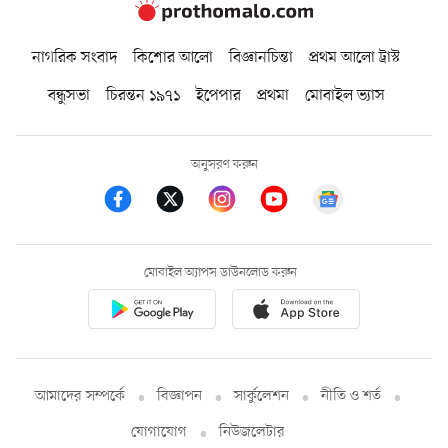
নাগরিক সংবাদ
কিশোর আলো
বিজ্ঞানচিন্তা
প্রথম আলো ট্রাস্ট
বন্ধুসভা
চিরন্তন ১৯৭১
ইপেপার
প্রথমা
মোবাইল ভ্যাস
অনুসরণ করুন
মোবাইল অ্যাপস ডাউনলোড করুন
আমাদের সম্পর্কে
বিজ্ঞাপন
সার্কুলেশন
নীতি ও শর্ত
যোগাযোগ
নিউজলেটার