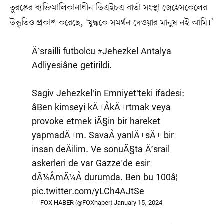
তুরস্কের ব্যক্তিমালিকানাধীন ডিএইচএ বার্তা সংস্থা জেহেসকেলের
উদ্ধৃতিও প্রকাশ করেছে, ‘যুদ্ধকে সমর্থন দেওয়ার মানুষ নই আমি।’
Ä°srailli futbolcu
#Jehezkel
Antalya
Adliyesiâne getirildi.
Sagiv Jehezkel'in Emniyet'teki ifadesi:
âBen kimseyi kÄ±ÅkÄ±rtmak veya
provoke etmek iÃ§in bir hareket
yapmadÄ±m. SavaÅ yanlÄ±sÄ± bir
insan deÄilim. Ve sonuÃ§ta Ä°srail
askerleri de var Gazze'de esir
dÃ¼ÅmÃ¼Å durumda. Ben bu 100â¦
pic.twitter.com/yLCh4AJtSe
— FOX HABER (@FOXhaber)
January 15, 2024