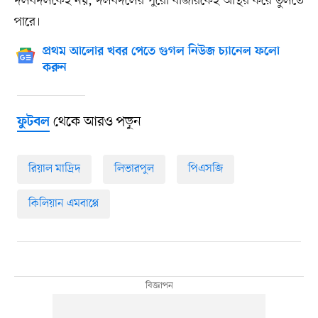
দলবদলকেই নয়, দলবদলের পুরো বাজারকেই অস্থির করে তুলতে
পারে।
প্রথম আলোর খবর পেতে গুগল নিউজ চ্যানেল ফলো
করুন
থেকে আরও পড়ুন
ফুটবল
রিয়াল মাদ্রিদ
লিভারপুল
পিএসজি
কিলিয়ান এমবাপ্পে