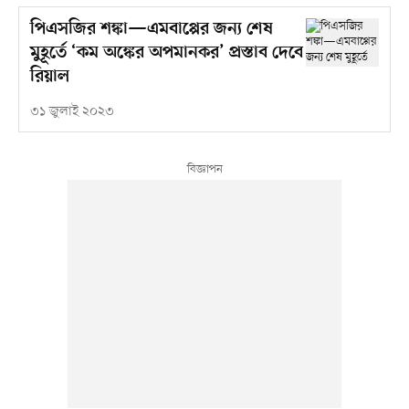
পিএসজির শঙ্কা—এমবাপ্পের জন্য শেষ
মুহূর্তে ‘কম অঙ্কের অপমানকর’ প্রস্তাব দেবে
রিয়াল
৩১ জুলাই ২০২৩