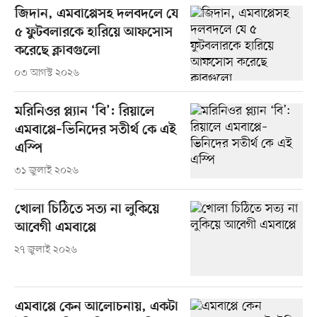
জিদান, এমবাপ্পেসহ দলবদলে যে
৫ ফুটবলারকে হারিয়ে আফসোস
করেছে ক্লাবগুলো
০৩ আগস্ট ২০২৬
মরিনিওর প্ল্যান ‘বি’: রিয়ালে
এমবাপ্পে–ভিনিদের সতীর্থ কে এই
এস্পি
৩১ জুলাই ২০২৬
খোলা চিঠিতে সত্য না লুকিয়ে
আবেগী এমবাপ্পে
২৭ জুলাই ২০২৬
এমবাপ্পে কেন আলোচনায়, একটা