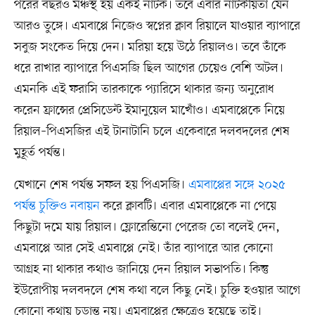
পরের বছরও মঞ্চস্থ হয় একই নাটক। তবে এবার নাটকীয়তা যেন
আরও তুঙ্গে। এমবাপ্পে নিজেও স্বপ্নের ক্লাব রিয়ালে যাওয়ার ব্যাপারে
সবুজ সংকেত দিয়ে দেন। মরিয়া হয়ে উঠে রিয়ালও। তবে তাঁকে
ধরে রাখার ব্যাপারে পিএসজি ছিল আগের চেয়েও বেশি অটল।
এমনকি এই ফরাসি তারকাকে প্যারিসে থাকার জন্য অনুরোধ
করেন ফ্রান্সের প্রেসিডেন্ট ইমানুয়েল মাখোঁও। এমবাপ্পেকে নিয়ে
রিয়াল–পিএসজির এই টানাটানি চলে একেবারে দলবদলের শেষ
মুহূর্ত পর্যন্ত।
যেখানে শেষ পর্যন্ত সফল হয় পিএসজি।
এমবাপ্পের সঙ্গে ২০২৫
পর্যন্ত চুক্তিও নবায়ন
করে ক্লাবটি। এবার এমবাপ্পেকে না পেয়ে
কিছুটা দমে যায় রিয়াল। ফ্লোরেন্তিনো পেরেজ তো বলেই দেন,
এমবাপ্পে আর সেই এমবাপ্পে নেই। তাঁর ব্যাপারে আর কোনো
আগ্রহ না থাকার কথাও জানিয়ে দেন রিয়াল সভাপতি। কিন্তু
ইউরোপীয় দলবদলে শেষ কথা বলে কিছু নেই। চুক্তি হওয়ার আগে
কোনো কথায় চূড়ান্ত নয়। এমবাপ্পের ক্ষেত্রেও হয়েছে তাই।