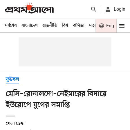
Login
সর্বশেষ
বাংলাদেশ
রাজনীতি
বিশ্ব
বাণিজ্য
মতামত
খেলা
Eng
বিনো
ফুটবল
মেসি–রোনালদো–নেইমারের বিদায়ে
ইউরোপে যুগের সমাপ্তি
খেলা ডেস্ক