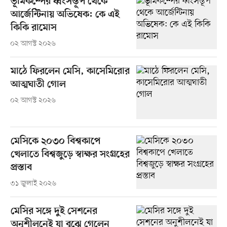
ভূমিকম্পের ধ্বংসস্তূপ থেকে
আর্জেন্টিনায় অভিষেক: কে এই
কিকি রামোস
০২ আগস্ট ২০২৬
মাঠে ফিরলেন মেসি, কাসেমিরোর
আত্মঘাতী গোল
০২ আগস্ট ২০২৬
মেসিকে ২০৩০ বিশ্বকাপে
খেলাতে বিশ্বজুড়ে স্বাক্ষর সংগ্রহের
প্রস্তাব
৩১ জুলাই ২০২৬
মেসির সঙ্গে দুই সেশনের
অনুশীলনেই যা বুঝে গেলেন