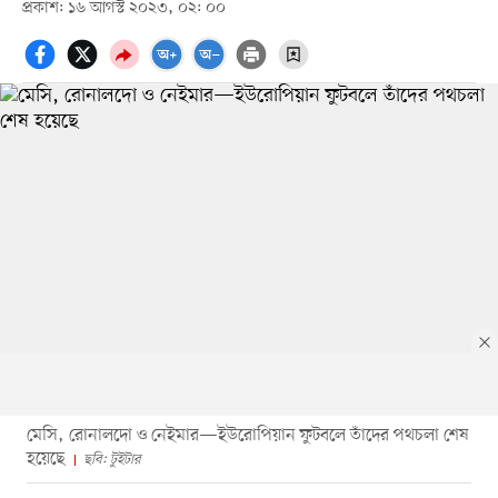
প্রকাশ: ১৬ আগস্ট ২০২৩, ০২: ০০
মেসি, রোনালদো ও নেইমার—ইউরোপিয়ান ফুটবলে তাঁদের পথচলা শেষ
হয়েছে
ছবি: টুইটার