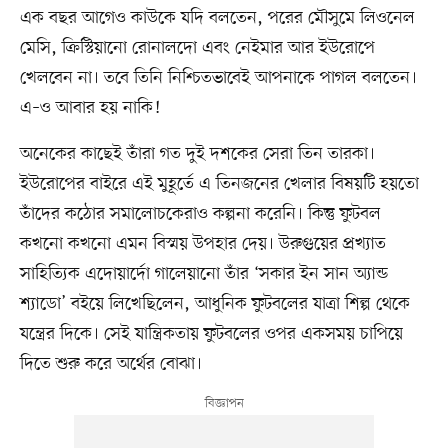
এক বছর আগেও কাউকে যদি বলতেন, পরের মৌসুমে লিওনেল
মেসি, ক্রিস্টিয়ানো রোনালদো এবং নেইমার আর ইউরোপে
খেলবেন না। তবে তিনি নিশ্চিতভাবেই আপনাকে পাগল বলতেন।
এ–ও আবার হয় নাকি!
অনেকের কাছেই তাঁরা গত দুই দশকের সেরা তিন তারকা।
ইউরোপের বাইরে এই মুহূর্তে এ তিনজনের খেলার বিষয়টি হয়তো
তাঁদের কঠোর সমালোচকেরাও কল্পনা করেনি। কিন্তু ফুটবল
কখনো কখনো এমন বিস্ময় উপহার দেয়। উরুগুয়ের প্রখ্যাত
সাহিত্যিক এদোয়ার্দো গালেয়ানো তাঁর ‘সকার ইন সান অ্যান্ড
শ্যাডো’ বইয়ে লিখেছিলেন, আধুনিক ফুটবলের যাত্রা শিল্প থেকে
যন্ত্রের দিকে। সেই যান্ত্রিকতায় ফুটবলের ওপর একসময় চাপিয়ে
দিতে শুরু করে অর্থের বোঝা।