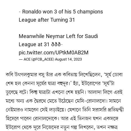
- Ronaldo won 3 of his 5 champions
League after Turning 31
Meanwhile Neymar Left for Saudi
League at 31 ð­ð­ð­
pic.twitter.com/UPtkM0AB2M
— ACE (@FCB_ACEE)
August 14, 2023
কবি উৎপলকুমার বসু তাঁর এক কবিতায় লিখেছিলেন, ‘সূর্য ডোবা
শেষ হল কেননা সূর্যের যাত্রা বহুদূর।’ হ্যাঁ, ইউরোপের ‘সূর্য’টা
ডুবেছে বটে। কিন্তু যাত্রাটা এখনো শেষ হয়নি। আলাদা লিগে এরই
মধ্যে অন্য এক দ্বৈরথে মেতে উঠেছেন মেসি–রোনালদো। সামনে
নেইমারও নামবেন সেই লড়াইয়ে। যেখানে তিনি সরাসরি প্রতিদ্বন্দ্বী
হিসেবে পাবেন রোনালদোকে। আর এই তিনজন যখন একসঙ্গে
ইউরোপ থেকে দূরে নিজেদের নতুন গল্প লিখবেন, তখন নক্ষত্র