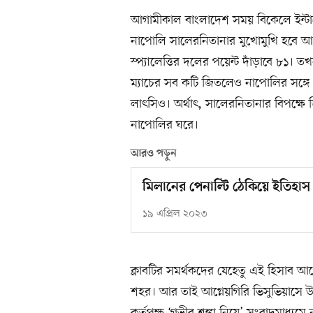
আগামীকাল বাংলাদেশ সময় বিকেলে ইন্টার
নাপোলি সালেরনিতানার মুখোমুখি হবে আগ
স্প্যালেত্তির দলের পয়েন্ট দাঁড়াবে ৮১
ম্যাচের সব কটি জিতলেও নাপোলির সঙ্গে ১
লাৎসিও। অর্থাৎ, সালেরনিতানার বিপক্ষ
নাপোলির ঘরে।
আরও পড়ুন
মিলানের পেনাল্টি ঠেকিয়ে ইতিহ
১৯ এপ্রিল ২০২৩
ক্লাবটির সমর্থকদের যেহেতু এই হিসাব আ
শহর। আর তাই আগ্নেয়গিরি ভিসুভিয়াসে উদ্‌
কর্তৃপক্ষ ‘গভীর শঙ্কা নিয়ে’ সংবাদমাধ্যম