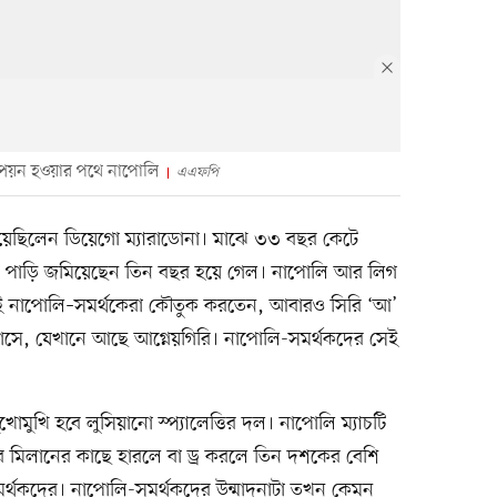
্পিয়ন হওয়ার পথে নাপোলি
এএফপি
য়েছিলেন ডিয়েগো ম্যারাডোনা। মাঝে ৩৩ বছর কেটে
কে পাড়ি জমিয়েছেন তিন বছর হয়ে গেল। নাপোলি আর লিগ
ঝেই নাপোলি–সমর্থকেরা কৌতুক করতেন, আবারও সিরি ‘আ’
য়াসে, যেখানে আছে আগ্নেয়গিরি। নাপোলি-সমর্থকদের সেই
মুখি হবে লুসিয়ানো স্প্যালেত্তির দল। নাপোলি ম্যাচটি
ার মিলানের কাছে হারলে বা ড্র করলে তিন দশকের বেশি
 সমর্থকদের। নাপোলি-সমর্থকদের উন্মাদনাটা তখন কেমন