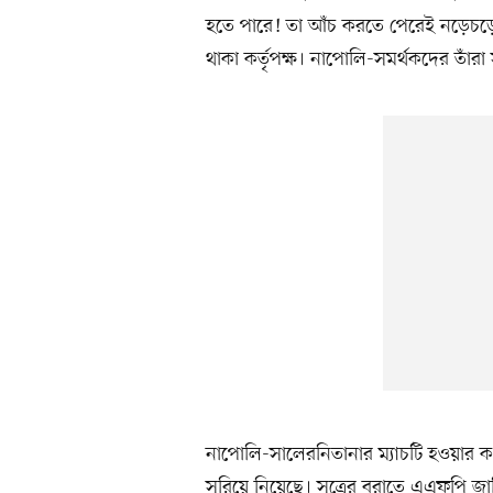
হতে পারে! তা আঁচ করতে পেরেই নড়েচড়ে ব
থাকা কর্তৃপক্ষ। নাপোলি-সমর্থকদের তাঁর
নাপোলি-সালেরনিতানার ম্যাচটি হওয়ার ক
সরিয়ে নিয়েছে। সূত্রের বরাতে এএফপি জ