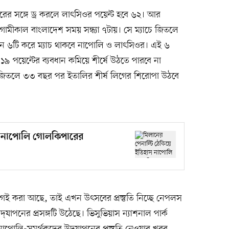
ের সঙ্গে ড্র করলে লাৎসিওর পয়েন্ট হবে ৬২। আর
ামীকাল বাংলাদেশ সময় সন্ধ্যা ৭টায়। সে ম্যাচে জিতলে
। তখন ৬টি করে ম্যাচ থাকবে নাপোলি ও লাৎসিওর। এই ৬
৯ পয়েন্টের ব্যবধান কমিয়ে শীর্ষে উঠতে পারবে না
ে জিতলে ৩৩ বছর পর ইতালির শীর্ষ লিগের শিরোপা উঠবে
াস নাপোলি গোলকিপারের
গেই করা আছে, তাই এখন উৎসবের প্রস্তুতি নিচ্ছে নেপলস
যাপনের প্রসঙ্গটি উঠেছে। ভিসুভিয়াস ন্যাশনাল পার্ক
ে নাপোলি-সমর্থকদের উদ্‌যাপনের প্রস্তুতি নেওয়ার খবর