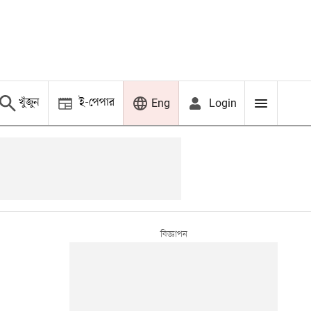
খুঁজুন
ই-পেপার
Login
Eng