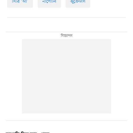
সিরি ‘আ’
নাপোলি
জুভেন্টাস