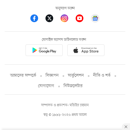
অনুসরণ করুন
মোবাইল অ্যাপস ডাউনলোড করুন
আমাদের সম্পর্কে
বিজ্ঞাপন
সার্কুলেশন
নীতি ও শর্ত
যোগাযোগ
নিউজলেটার
সম্পাদক ও প্রকাশক: মতিউর রহমান
স্বত্ব © ১৯৯৮-২০২৬ প্রথম আলো