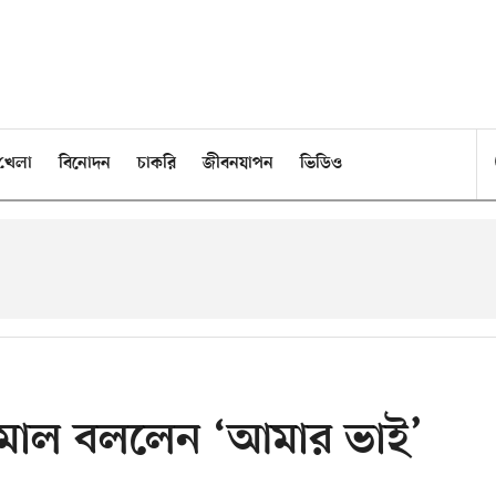
খেলা
বিনোদন
চাকরি
জীবনযাপন
ভিডিও
য়ামাল বললেন ‘আমার ভাই’