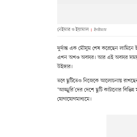
নেইমার ও ইয়ামাল
ইনস্টাগ্রাম
দুর্দান্ত এক মৌসুম শেষ করেছেন লামিনে ইয়
এখন অখণ্ড অবসর। আর এই অবসর সময়টা
উইঙ্গার।
তবে ছুটিতেও নিজেকে আলোচনায় রাখছেন ই
‘আজ্জুরি’দের দেশে ছুটি কাটানোর বিভিন্ন
যোগাযোগমাধ্যমে।