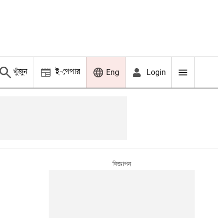
খুঁজুন
ই-পেপার
Login
Eng