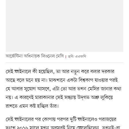
আর্জেন্টিনা অধিনায়ক লিওনেল মেসি
ছবি: এএফপি
সেই ফাইনালে কী হয়েছিল, তা আর নতুন করে বলার দরকার
আছে বলে মনে হয় না। মাঝখানে একটা বিশ্বকাপ যাওয়ার পরই
যে আবার সুযোগ আসবে, এটা তো আর তখন মেসির জানার কথা
নয়। এ কারণেই মারাকানার সেই সন্ধ্যায় উদ্‌গত অশ্রু লুকিয়ে
রাখতে এমন কষ্ট হচ্ছিল তাঁর।
সেই ফাইনালের পর কোপায় পরপর দুটি ফাইনালেও পরাজয়ের
দুঃখে ২০১৬ সালে যখন অবসরই নিয়ে ফেলেছিলেন, তখনই–বা