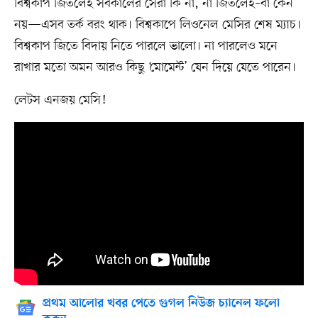
বিশ্বকাপ জিতলেই সর্বকালের সেরা কি না, না জিতলেই–বা কেন
নয়—এসব তর্ক বরং থাক। বিশ্বকাপে লিওনেল মেসির শেষ ম্যাচ।
বিশ্বকাপ জিতে বিদায় নিতে পারলে ভালো। না পারলেও মনে
রাখার মতো অমন আরও কিছু ‘মোমেন্ট’ যেন দিয়ে যেতে পারেন।
লেটস এনজয় মেসি!
প্রথম আলোর খবর পেতে গুগল নিউজ চ্যানেল ফলো