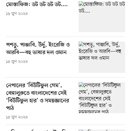
মোস্তাফিজ: ডট ডট ডট ডট....
১৮ জুন ২০২৪
পশতু, পাঞ্জাবি, উর্দু, ইংরেজি ও
আরবি—বহু ভাষার দল ওমান
১৫ জুন ২০২৪
নেপালের ‘বিউটিফুল গেম’,
বেঙ্গালুরুতে বাংলাদেশের সেই
‘বিউটিফুল হার’ ও সময়জ্ঞানের
পাঠ
১৫ জুন ২০২৪