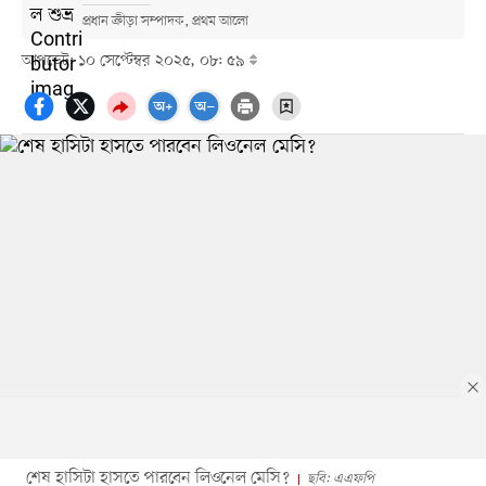
প্রধান ক্রীড়া সম্পাদক, প্রথম আলো
আপডেট: ১০ সেপ্টেম্বর ২০২৫, ০৮: ৫৯
শেষ হাসিটা হাসতে পারবেন লিওনেল মেসি?
ছবি: এএফপি