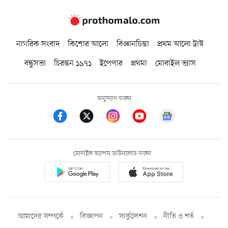
নাগরিক সংবাদ
কিশোর আলো
বিজ্ঞানচিন্তা
প্রথম আলো ট্রাস্ট
বন্ধুসভা
চিরন্তন ১৯৭১
ইপেপার
প্রথমা
মোবাইল ভ্যাস
অনুসরণ করুন
মোবাইল অ্যাপস ডাউনলোড করুন
আমাদের সম্পর্কে
বিজ্ঞাপন
সার্কুলেশন
নীতি ও শর্ত