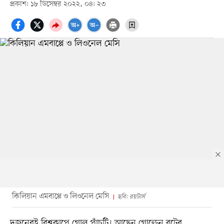
প্রকাশ: ১৮ ডিসেম্বর ২০২২, ০৪: ২৩
কিলিয়ান এমবাপ্পে ও লিওনেল মেসি
ছবি: রয়টার্স
দুজনেরই বিশ্বকাপে গোল পাঁচটি। আছেন গোল্ডেন বুটের