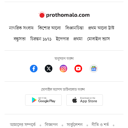
নাগরিক সংবাদ
কিশোর আলো
বিজ্ঞানচিন্তা
প্রথম আলো ট্রাস্ট
বন্ধুসভা
চিরন্তন ১৯৭১
ইপেপার
প্রথমা
মোবাইল ভ্যাস
অনুসরণ করুন
মোবাইল অ্যাপস ডাউনলোড করুন
আমাদের সম্পর্কে
বিজ্ঞাপন
সার্কুলেশন
নীতি ও শর্ত