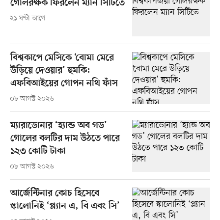
গোলরক্ষক ফিরলেন ম্যান সিটিতে
২১ ঘণ্টা আগে
বিশ্বকাপে মেসিকে ‘বোমা মেরে
উড়িয়ে দেওয়ার’ হুমকি:
এফবিআইয়ের গোপন নথি ফাঁস
০৮ আগস্ট ২০২৬
ম্যারাডোনার ‘হ্যান্ড অব গড’
গোলের বলটির দাম উঠতে পারে
১২৩ কোটি টাকা
০৮ আগস্ট ২০২৬
আর্জেন্টিনার কোচ হিসেবে
স্কালোনিই ‘প্ল্যান এ, বি এবং সি’