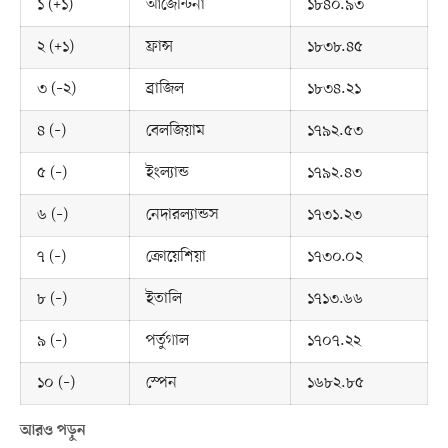
১ (+১)
আর্জেন্টিনা
১৮৪০.৯৩
২ (+১)
ফ্রান্স
১৮৩৮.৪৫
৩ (–২)
ব্রাজিল
১৮৩৪.২১
৪ (–)
বেলজিয়াম
১৭৯২.৫৩
৫ (–)
ইংল্যান্ড
১৭৯২.৪৩
৬ (–)
নেদারল্যান্ডস
১৭৩১.২৩
৭ (–)
ক্রোয়েশিয়া
১৭৩০.০২
৮ (–)
ইতালি
১৭১৩.৬৬
৯ (–)
পর্তুগাল
১৭০৭.২২
১০ (–)
স্পেন
১৬৮২.৮৫
আরও পড়ুন