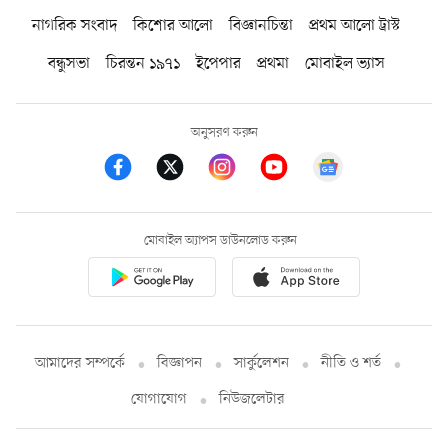
নাগরিক সংবাদ
কিশোর আলো
বিজ্ঞানচিন্তা
প্রথম আলো ট্রাস্ট
বন্ধুসভা
চিরন্তন ১৯৭১
ইপেপার
প্রথমা
মোবাইল ভ্যাস
অনুসরণ করুন
মোবাইল অ্যাপস ডাউনলোড করুন
আমাদের সম্পর্কে
বিজ্ঞাপন
সার্কুলেশন
নীতি ও শর্ত
যোগাযোগ
নিউজলেটার