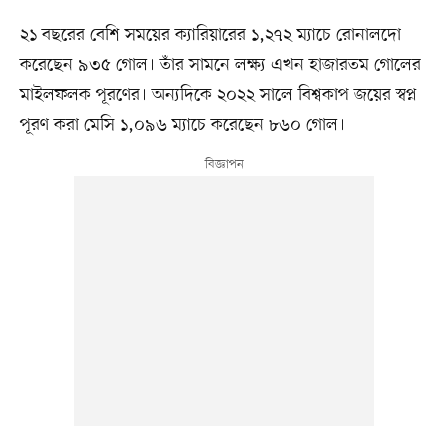
২১ বছরের বেশি সময়ের ক্যারিয়ারের ১,২৭২ ম্যাচে রোনালদো
করেছেন ৯৩৫ গোল। তাঁর সামনে লক্ষ্য এখন হাজারতম গোলের
মাইলফলক পূরণের। অন্যদিকে ২০২২ সালে বিশ্বকাপ জয়ের স্বপ্ন
পূরণ করা মেসি ১,০৯৬ ম্যাচে করেছেন ৮৬০ গোল।