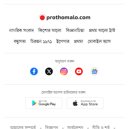
নাগরিক সংবাদ
কিশোর আলো
বিজ্ঞানচিন্তা
প্রথম আলো ট্রাস্ট
বন্ধুসভা
চিরন্তন ১৯৭১
ইপেপার
প্রথমা
মোবাইল ভ্যাস
অনুসরণ করুন
মোবাইল অ্যাপস ডাউনলোড করুন
আমাদের সম্পর্কে
বিজ্ঞাপন
সার্কুলেশন
নীতি ও শর্ত