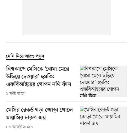
মেসি নিয়ে আরও পড়ুন
বিশ্বকাপে মেসিকে ‘বোমা মেরে
উড়িয়ে দেওয়ার’ হুমকি:
এফবিআইয়ের গোপন নথি ফাঁস
২ ঘণ্টা আগে
মেসির রেকর্ড গড়া জোড়া গোলে
মায়ামির দারুণ জয়
০৬ আগস্ট ২০২৬