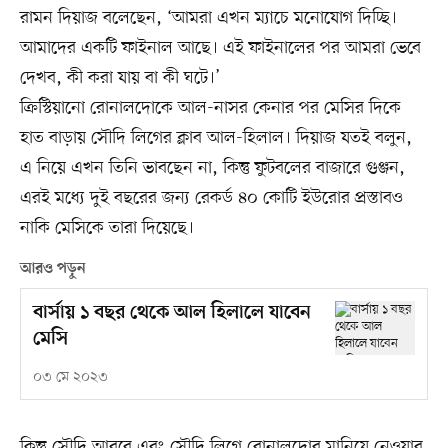
রামন দিয়াজ বলেছেন, ‘আমরা এখন ম্যাচে মনোযোগ দিচ্ছি।
আমাদের একটি ফাইনাল আছে। এই ফাইনালের পর আমরা ভেবে
দেখব, কী করা যায় বা কী ঘটে।’
ক্রিস্টিয়ানো রোনালদোকে আল-নাসর কেনার পর মেসির দিকে
হাত বাড়ায় সৌদি লিগের ক্লাব আল-হিলাল। দিয়াজ যতই বলুন,
এ নিয়ে এখন তিনি ভাবছেন না, কিন্তু ফুটবলের বাজারে গুঞ্জন,
এরই মধ্যে দুই বছরের জন্য রেকর্ড ৪০ কোটি ইউরোর প্রস্তাবও
নাকি মেসিকে তারা দিয়েছে।
আরও পড়ুন
বার্সায় ১ বছর থেকে আল হিলালে যাবেন
মেসি
০৩ মে ২০২৩
কিন্তু সৌদি আরবে এবং সৌদি লিগে রোনালদোর মানিয়ে নেওয়ার