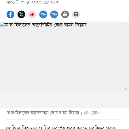
আপডেট: ০৭ মে ২০২৩, ১১: ২৬
আল হিলালের আর্জেন্টাইন কোচ রামন দিয়াজ
ছবি : টুইটার
প্যারিসে লিওনেল মেসির সর্বশেষ খবর বলছে সবকিছুর পরও