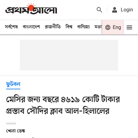
Login
সর্বশেষ
বাংলাদেশ
রাজনীতি
বিশ্ব
বাণিজ্য
মতামত
খেলা
Eng
বিনো
ফুটবল
মেসির জন্য বছরে ৪৬১৯ কোটি টাকার
প্রস্তাব সৌদির ক্লাব আল–হিলালের
খেলা ডেস্ক