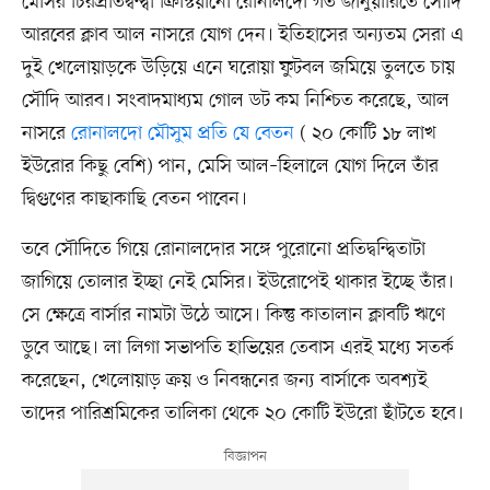
মেসির চিরপ্রতিদ্বন্দ্বী ক্রিস্টিয়ানো রোনালদো গত জানুয়ারিতে সৌদি
আরবের ক্লাব আল নাসরে যোগ দেন। ইতিহাসের অন্যতম সেরা এ
দুই খেলোয়াড়কে উড়িয়ে এনে ঘরোয়া ফুটবল জমিয়ে তুলতে চায়
সৌদি আরব। সংবাদমাধ্যম গোল ডট কম নিশ্চিত করেছে, আল
নাসরে
রোনালদো মৌসুম প্রতি যে বেতন
( ২০ কোটি ১৮ লাখ
ইউরোর কিছু বেশি) পান, মেসি আল–হিলালে যোগ দিলে তাঁর
দ্বিগুণের কাছাকাছি বেতন পাবেন।
তবে সৌদিতে গিয়ে রোনালদোর সঙ্গে পুরোনো প্রতিদ্বন্দ্বিতাটা
জাগিয়ে তোলার ইচ্ছা নেই মেসির। ইউরোপেই থাকার ইচ্ছে তাঁর।
সে ক্ষেত্রে বার্সার নামটা উঠে আসে। কিন্তু কাতালান ক্লাবটি ঋণে
ডুবে আছে। লা লিগা সভাপতি হাভিয়ের তেবাস এরই মধ্যে সতর্ক
করেছেন, খেলোয়াড় ক্রয় ও নিবন্ধনের জন্য বার্সাকে অবশ্যই
তাদের পারিশ্রমিকের তালিকা থেকে ২০ কোটি ইউরো ছাঁটতে হবে।