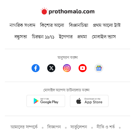
নাগরিক সংবাদ
কিশোর আলো
বিজ্ঞানচিন্তা
প্রথম আলো ট্রাস্ট
বন্ধুসভা
চিরন্তন ১৯৭১
ইপেপার
প্রথমা
মোবাইল ভ্যাস
অনুসরণ করুন
মোবাইল অ্যাপস ডাউনলোড করুন
আমাদের সম্পর্কে
বিজ্ঞাপন
সার্কুলেশন
নীতি ও শর্ত