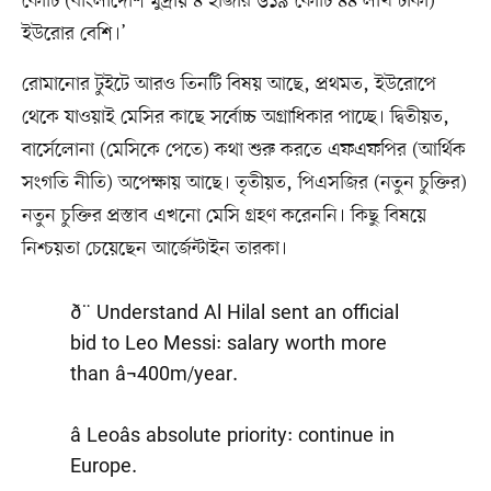
কোটি (বাংলাদেশি মুদ্রায় ৪ হাজার ৬১৯ কোটি ৪৪ লাখ টাকা)
ইউরোর বেশি।’
রোমানোর টুইটে আরও তিনটি বিষয় আছে, প্রথমত, ইউরোপে
থেকে যাওয়াই মেসির কাছে সর্বোচ্চ অগ্রাধিকার পাচ্ছে। দ্বিতীয়ত,
বার্সেলোনা (মেসিকে পেতে) কথা শুরু করতে এফএফপির (আর্থিক
সংগতি নীতি) অপেক্ষায় আছে। তৃতীয়ত, পিএসজির (নতুন চুক্তির)
নতুন চুক্তির প্রস্তাব এখনো মেসি গ্রহণ করেননি। কিছু বিষয়ে
নিশ্চয়তা চেয়েছেন আর্জেন্টাইন তারকা।
ð¨ Understand Al Hilal sent an official
bid to Leo Messi: salary worth more
than â¬400m/year.
â Leoâs absolute priority: continue in
Europe.