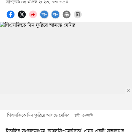
আপডেট: ০৫ এপ্রিল ২০২৩, ০৩: ৩৫
পিএসজিতে দিন ফুরিয়ে আসছে মেসির
ছবি: এএফপি
ইতালির সংবাদমাধ্যম ‘ক্যালসিওমের্কাতো’ এমন একটা সম্ভাবনার