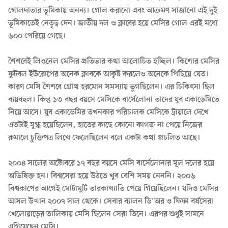
গোলদাতার ভূমিকায় অনন্য। গোল করানো এবং আক্রমণ সাজানো এই দুই
ভূমিকাতেই নেতৃত্ব দেন। জাতীয় দল ও ক্লাবের হয়ে মেসির গোল এরই মধ্যে
৬০০ পেরিয়ে গেছে।
শৈশবেই লিওনেল মেসির প্রতিভার কথা আলোচিত হচ্ছিল। কিশোর মেসির
ফুটবল ইউরোপের অনেক ক্লাবকে আকৃষ্ট করলেও অনেকে পিছিয়ে যেত।
কারণ মেসি শৈশবে গ্রোথ হরমোন সমস্যায় ভুগছিলেন। এর চিকিৎসা ছিল
ব্যয়বহুল। কিন্তু ১৩ বছর বয়সে মেসিকে বার্সেলোনা তাদের যুব একাডেমিতে
নিয়ে আসে। যুব একাডেমির তখনকার পরিচালক মেসিকে ট্রায়ালে দেখে
এতটাই মুগ্ধ হয়েছিলেন, হাতের কাছে কোনো কাগজ না পেয়ে নিজের
রুমালে চুক্তিপত্র লিখে ফেলেছিলেন বলে একটা কথা প্রচলিত আছে।
২০০৪ সালের অক্টোবরে ১৭ বছর বয়সে মেসি বার্সেলোনার মূল দলের হয়ে
অভিষিক্ত হন। বিশ্বসেরা হয়ে উঠতে খুব বেশি সময় নেননি। ২০০৬
বিশ্বকাপের আগেই মোটামুটি তারকাখ্যাতি পেয়ে গিয়েছিলেন। যদিও মেসির
আসল উত্থান ২০০৭ সাল থেকে। সেবার ব্যালন ডি'অর ও ফিফা বর্ষসেরা
খেলোয়াড়ের তালিকায় মেসি ছিলেন সেরা তিনে। এরপর শুধুই সামনে
এগিয়েছেন মেসি।