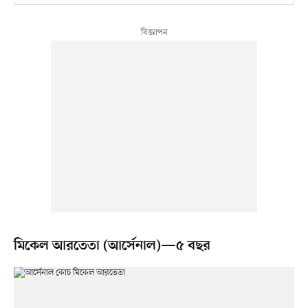
মিকেল আরতেতা (আর্সেনাল)—৫ বছর