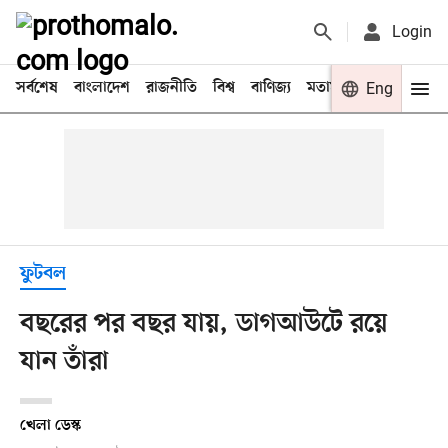
Login
সর্বশেষ
বাংলাদেশ
রাজনীতি
বিশ্ব
বাণিজ্য
মতামত
খেলা
Eng
বিনো
ফুটবল
বছরের পর বছর যায়, ডাগআউটে রয়ে
যান তাঁরা
খেলা ডেস্ক