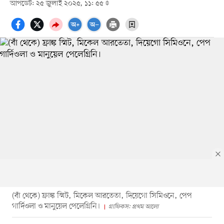
আপডেট: ২৫ জুলাই ২০২৫, ১১: ৫৫
(বাঁ থেকে) ফ্রাঙ্ক স্মিট, মিকেল আরতেতা, দিয়েগো সিমিওনে, পেপ
গার্দিওলা ও মানুয়েল পেলেগ্রিনি।
গ্রাফিকস: প্রথম আলো