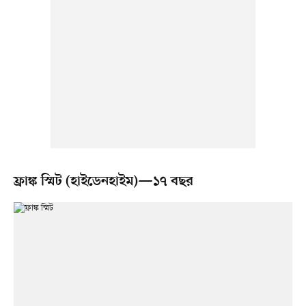
ফ্রাঙ্ক স্মিট (হাইডেনহাইম)—১৭ বছর