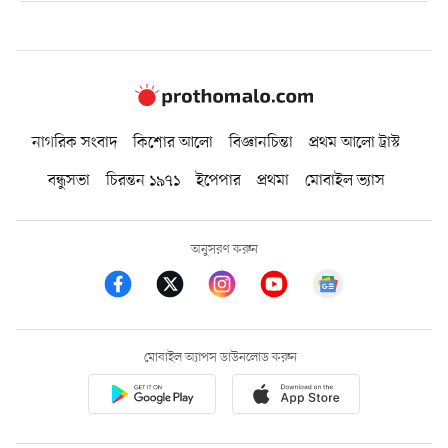
নাগরিক সংবাদ
কিশোর আলো
বিজ্ঞানচিন্তা
প্রথম আলো ট্রাস্ট
বন্ধুসভা
চিরন্তন ১৯৭১
ইপেপার
প্রথমা
মোবাইল ভ্যাস
অনুসরণ করুন
মোবাইল অ্যাপস ডাউনলোড করুন