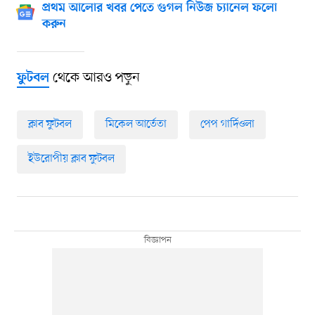
প্রথম আলোর খবর পেতে গুগল নিউজ চ্যানেল ফলো
করুন
থেকে আরও পড়ুন
ফুটবল
ক্লাব ফুটবল
মিকেল আর্তেতা
পেপ গার্দিওলা
ইউরোপীয় ক্লাব ফুটবল