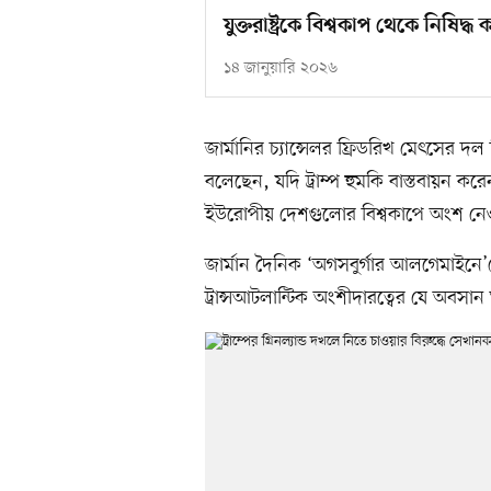
যুক্তরাষ্ট্রকে বিশ্বকাপ থেকে নিষিদ
১৪ জানুয়ারি ২০২৬
জার্মানির চ্যান্সেলর ফ্রিডরিখ মেৎসের
বলেছেন, যদি ট্রাম্প হুমকি বাস্তবায়ন কর
ইউরোপীয় দেশগুলোর বিশ্বকাপে অংশ নে
জার্মান দৈনিক ‘অগসবুর্গার আলগেমাইনে’কে
ট্রান্সআটলান্টিক অংশীদারত্বের যে অবসা