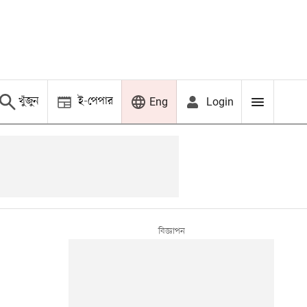
খুঁজুন
ই-পেপার
Login
Eng