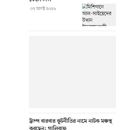
০৭ আগস্ট ২০২৬
ট্রাম্প বারবার কূটনীতির নামে নাটক মঞ্চস্থ
করছেন: গালিবাফ