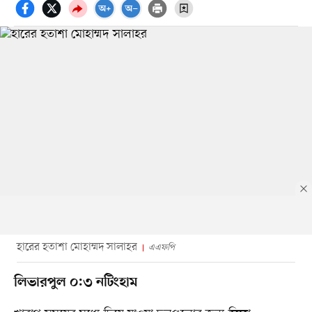
হারের হতাশা মোহাম্মদ সালাহর
এএফপি
লিভারপুল ০:৩ নটিংহাম