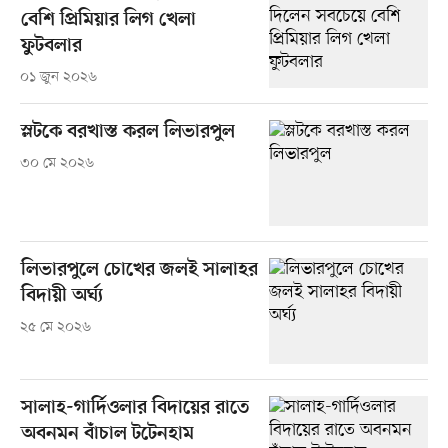
বেশি প্রিমিয়ার লিগ খেলা
ফুটবলার
০১ জুন ২০২৬
স্লটকে বরখাস্ত করল লিভারপুল
৩০ মে ২০২৬
লিভারপুলে চোখের জলই সালাহর
বিদায়ী অর্ঘ্য
২৫ মে ২০২৬
সালাহ-গার্দিওলার বিদায়ের রাতে
অবনমন বাঁচাল টটেনহাম