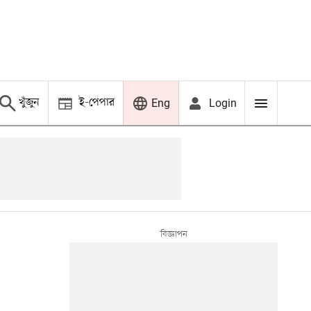
খুঁজুন
ই-পেপার
Login
Eng