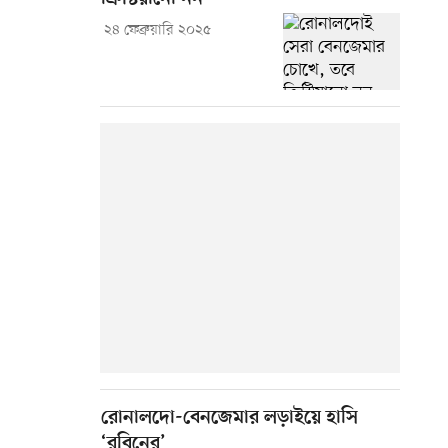
২৪ ফেব্রুয়ারি ২০২৫
রোনালদো-বেনজেমার লড়াইয়ে হাসি
‘রবিনের’