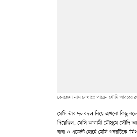
বেনজেমা নাম লেখাতে পারেন সৌদি আরবের ক্লা
মেসি তাঁর দলবদল নিয়ে এখনো কিছু বলেন
দিয়েছিল, মেসি আগামী মৌসুমে সৌদি আর
বাবা ও এজেন্ট হোর্হে মেসি খবরটিকে ‘মি