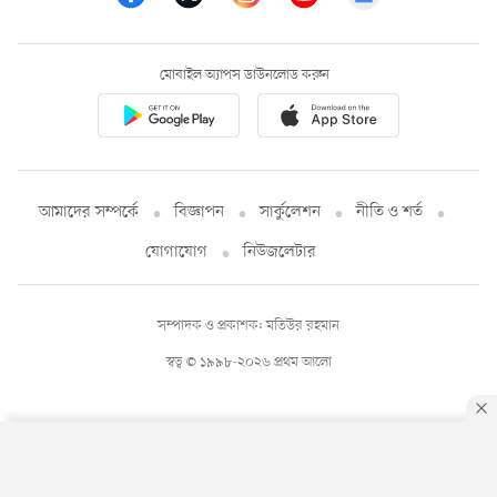
মোবাইল অ্যাপস ডাউনলোড করুন
আমাদের সম্পর্কে
বিজ্ঞাপন
সার্কুলেশন
নীতি ও শর্ত
যোগাযোগ
নিউজলেটার
সম্পাদক ও প্রকাশক: মতিউর রহমান
স্বত্ব © ১৯৯৮-২০২৬ প্রথম আলো
By using this site, you agree to our
Privacy Policy
.
OK