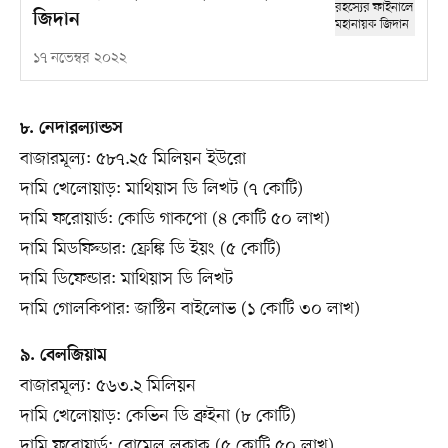
জিদান
১৭ নভেম্বর ২০২২
৮. নেদারল্যান্ডস
বাজারমূল্য: ৫৮৭.২৫ মিলিয়ন ইউরো
দামি খেলোয়াড়: মাথিয়াস ডি লিখট (৭ কোটি)
দামি ফরোয়ার্ড: কোডি গাকপো (৪ কোটি ৫০ লাখ)
দামি মিডফিল্ডার: ফ্রেঙ্কি ডি ইয়ং (৫ কোটি)
দামি ডিফেন্ডার: মাথিয়াস ডি লিখট
দামি গোলকিপার: জাস্টিন বাইলোভ (১ কোটি ৩০ লাখ)
৯. বেলজিয়াম
বাজারমূল্য: ৫৬৩.২ মিলিয়ন
দামি খেলোয়াড়: কেভিন ডি ব্রুইনা (৮ কোটি)
দামি ফরোয়ার্ড: রোমেলু লুকাকু (৫ কোটি ৫০ লাখ)