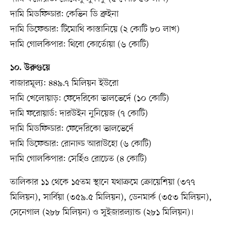
দামি মিডফিল্ডার: কেভিন ডি ব্রুইনা
দামি ডিফেন্ডার: টিমোথি কাস্তানিয়ে (২ কোটি ৮০ লাখ)
দামি গোলকিপার: থিবো কোর্তোয়া (৬ কোটি)
১০. উরুগুয়ে
বাজারমূল্য: ৪৪৯.৭ মিলিয়ন ইউরো
দামি খেলোয়াড়: ফেদেরিকো ভালভের্দে (১০ কোটি)
দামি ফরোয়ার্ড: দারউইন নুনিয়েজ (৭ কোটি)
দামি মিডফিল্ডার: ফেদেরিকো ভালভের্দে
দামি ডিফেন্ডার: রোনাল্ড আরাউহো (৬ কোটি)
দামি গোলকিপার: সের্হিও রোচেত (৪ কোটি)
তালিকার ১১ থেকে ১৫তম স্থানে যথাক্রমে ক্রোয়েশিয়া (৩৭৭
মিলিয়ন), সার্বিয়া (৩৫৯.৫ মিলিয়ন), ডেনমার্ক (৩৫৩ মিলিয়ন),
সেনেগাল (২৮৮ মিলিয়ন) ও সুইজারল্যান্ড (২৮১ মিলিয়ন)।