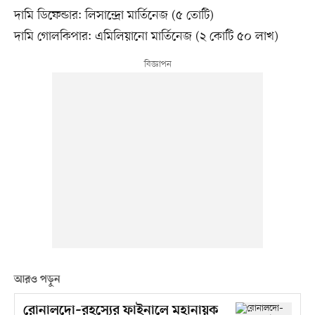
দামি ডিফেন্ডার: লিসান্দ্রো মার্তিনেজ (৫ তোটি)
দামি গোলকিপার: এমিলিয়ানো মার্তিনেজ (২ কোটি ৫০ লাখ)
আরও পড়ুন
রোনালদো–রহস্যের ফাইনালে মহানায়ক