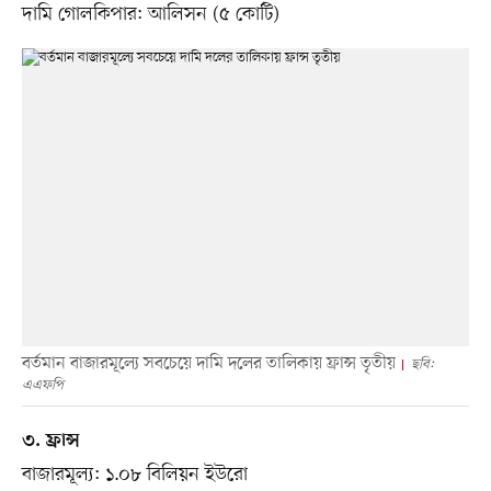
দামি গোলকিপার: আলিসন (৫ কোটি)
বর্তমান বাজারমূল্যে সবচেয়ে দামি দলের তালিকায় ফ্রান্স তৃতীয়
ছবি:
এএফপি
৩. ফ্রান্স
বাজারমূল্য: ১.০৮ বিলিয়ন ইউরো