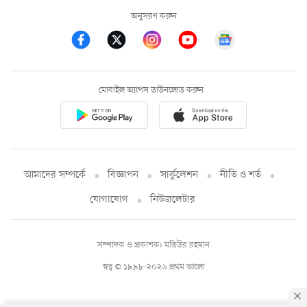
অনুসরণ করুন
মোবাইল অ্যাপস ডাউনলোড করুন
আমাদের সম্পর্কে
বিজ্ঞাপন
সার্কুলেশন
নীতি ও শর্ত
যোগাযোগ
নিউজলেটার
সম্পাদক ও প্রকাশক: মতিউর রহমান
স্বত্ব © ১৯৯৮-২০২৬ প্রথম আলো