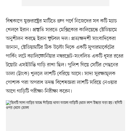
বিশ্বকাপে যুক্তরাষ্ট্রের মাটিতে গ্রুপ পর্বে নিজেদের সব কটি ম্যাচ
খেলবে ইরান। প্রস্তুতি সারতে মেক্সিকোর কালিয়েন্তে স্টেডিয়ামে
অনুশীলন করছে ইরান ফুটবল দল। প্রত্যক্ষদর্শী সাংবাদিকেরা
জানান, স্টেডিয়ামটির ঠিক উল্টো দিকে একটি সুপারমার্কেটের
পার্কিং লটে ক্যালিফোর্নিয়ার নম্বরপ্লেট–সংবলিত একটি ধূসর রঙের
টয়োটা এসইউভি গাড়ি রাখা ছিল। পুলিশ গিয়ে সেটির পেছনের
ডালা (ট্রাংক) খুললে লাশটি বেরিয়ে আসে। সাদা সুরক্ষামূলক
পোশাক পরা অপরাধ তদন্ত বিশেষজ্ঞরা লাশটি সরিয়ে নেওয়ার
আগে গাড়িটি পরীক্ষা-নিরীক্ষা করেন।