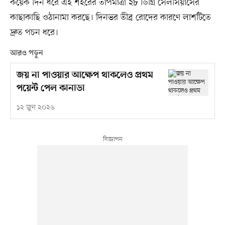
কয়েক দিন ধরে এই শহরের তাপমাত্রা ২৮ ডিগ্রি সেলসিয়াসের
কাছাকাছি ওঠানামা করছে। দিনভর তীব্র রোদের কারণে লাশটিতে
দ্রুত পচন ধরে।
আরও পড়ুন
জয় না পাওয়ার আক্ষেপ থাকলেও প্রথম
পয়েন্ট পেল কানাডা
১২ জুন ২০২৬