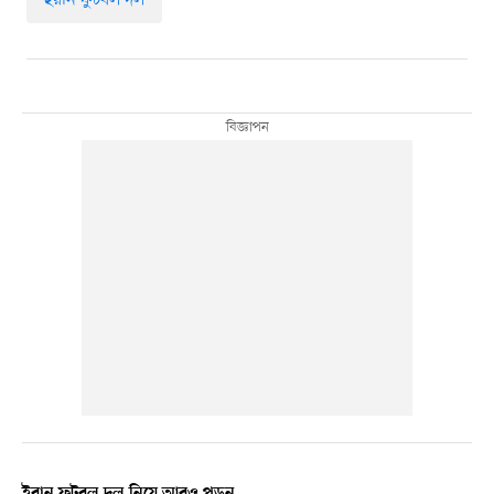
ইরান ফুটবল দল নিয়ে আরও পড়ুন