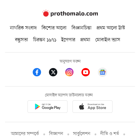
নাগরিক সংবাদ
কিশোর আলো
বিজ্ঞানচিন্তা
প্রথম আলো ট্রাস্ট
বন্ধুসভা
চিরন্তন ১৯৭১
ইপেপার
প্রথমা
মোবাইল ভ্যাস
অনুসরণ করুন
মোবাইল অ্যাপস ডাউনলোড করুন
আমাদের সম্পর্কে
বিজ্ঞাপন
সার্কুলেশন
নীতি ও শর্ত