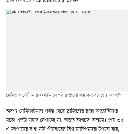
প্রতিপক্ষ হতে পারে চিরপ্রতিদ্বন্দ্বী ব্রাজিল।
মেসির আর্জেন্টিনারও ফাইনালে ওঠার ভালো সম্ভাবনা রয়েছে
এএফপি
অবশ্য সেমিফাইনাল পর্যন্ত যেতে ব্রাজিলের রাস্তা আর্জেন্টিনার
মতো এতটা সহজ দেখাচ্ছে না, অন্তত কাগজে–কলমে। শেষ ৩২-
এ জাপানের বাধা যদি পাঁচবারের বিশ্ব চ্যাম্পিয়নরা টপকে যায়,