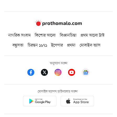
নাগরিক সংবাদ
কিশোর আলো
বিজ্ঞানচিন্তা
প্রথম আলো ট্রাস্ট
বন্ধুসভা
চিরন্তন ১৯৭১
ইপেপার
প্রথমা
মোবাইল ভ্যাস
অনুসরণ করুন
মোবাইল অ্যাপস ডাউনলোড করুন