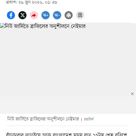
প্রকাশ: ২৯ জুন ২০২৬, ০১: ৪৮
নিউ জার্সিতে ব্রাজিলের অনুশীলনে নেইমার
রয়টার্স
বাঁচামরার লড়াইয়ে আজ বাংলাদেশ সময় রাত ১১টায় শেষ বত্রিশে