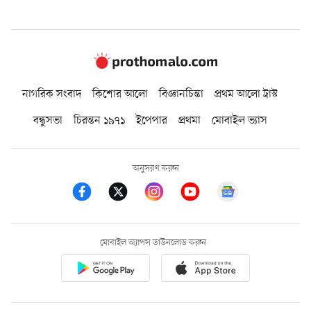
নাগরিক সংবাদ
কিশোর আলো
বিজ্ঞানচিন্তা
প্রথম আলো ট্রাস্ট
বন্ধুসভা
চিরন্তন ১৯৭১
ইপেপার
প্রথমা
মোবাইল ভ্যাস
অনুসরণ করুন
মোবাইল অ্যাপস ডাউনলোড করুন