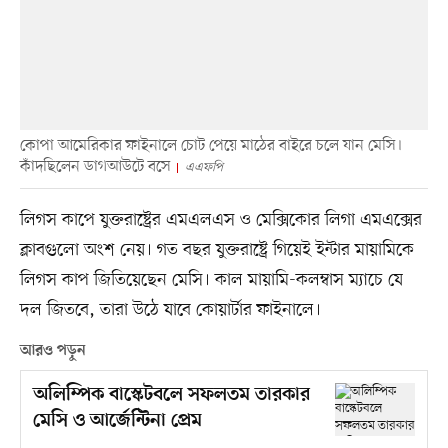
কোপা আমেরিকার ফাইনালে চোট পেয়ে মাঠের বাইরে চলে যান মেসি।
কাঁদছিলেন ডাগআউটে বসে
এএফপি
লিগস কাপে যুক্তরাষ্ট্রের এমএলএস ও মেক্সিকোর লিগা এমএক্সের
ক্লাবগুলো অংশ নেয়। গত বছর যুক্তরাষ্ট্রে গিয়েই ইন্টার মায়ামিকে
লিগস কাপ জিতিয়েছেন মেসি। কাল মায়ামি-কলম্বাস ম্যাচে যে
দল জিতবে, তারা উঠে যাবে কোয়ার্টার ফাইনালে।
আরও পড়ুন
অলিম্পিক বাস্কেটবলে সফলতম তারকার
মেসি ও আর্জেন্টিনা প্রেম