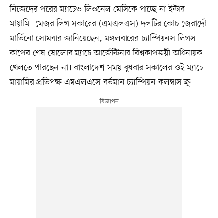
নিজেদের পরের ম্যাচেও লিওনেল মেসিকে পাচ্ছে না ইন্টার
মায়ামি। মেজর লিগ সকারের (এমএলএস) দলটির কোচ জেরার্দো
মার্তিনো সোমবার জানিয়েছেন, মঙ্গলবারের চ্যাম্পিয়নস লিগস
কাপের শেষ ষোলোর ম্যাচে আর্জেন্টিনার বিশ্বকাপজয়ী অধিনায়ক
খেলতে পারছেন না। বাংলাদেশ সময় বুধবার সকালের ওই ম্যাচে
মায়ামির প্রতিপক্ষ এমএলএসে বর্তমান চ্যাম্পিয়ন কলম্বাস ক্রু।