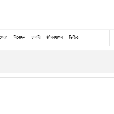
খেলা
বিনোদন
চাকরি
জীবনযাপন
ভিডিও
’