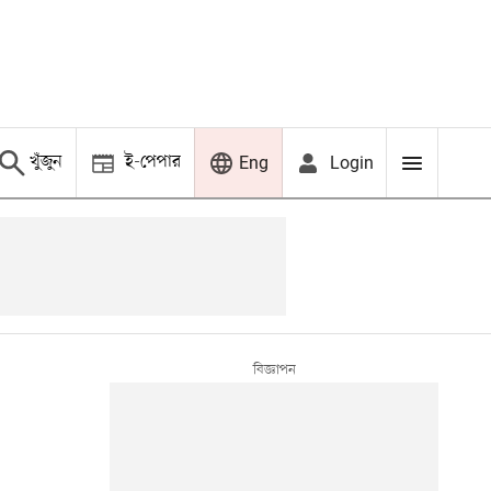
খুঁজুন
ই-পেপার
Login
Eng