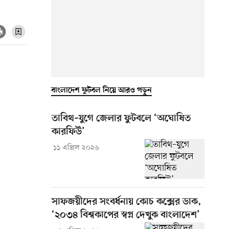
বাংলাদেশ ফুটবল নিয়ে আরও পড়ুন
তাবিথ–যুগে জেলার ফুটবলে ‘অঘোষিত
কারফিউ’
১১ এপ্রিল ২০২৬
সাফজয়ীদের সংবর্ধনায় কোচ কক্সের ডাক,
‘২০৩৪ বিশ্বকাপের স্বপ্ন দেখুক বাংলাদেশ’