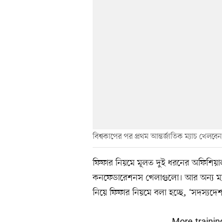
বিশ্বকাপের পর প্রথম আন্তর্জাতিক ম্যাচ খেলবে
ফিফার নিয়মে মূলত দুই ধরনের অফিশিয়াল 
কনফেডারেশনস খেলাগুলো। আর অন্য ম্যাচগু
নিয়ে ফিফার নিয়মে বলা হচ্ছে, ‘সদস্যদে
More training