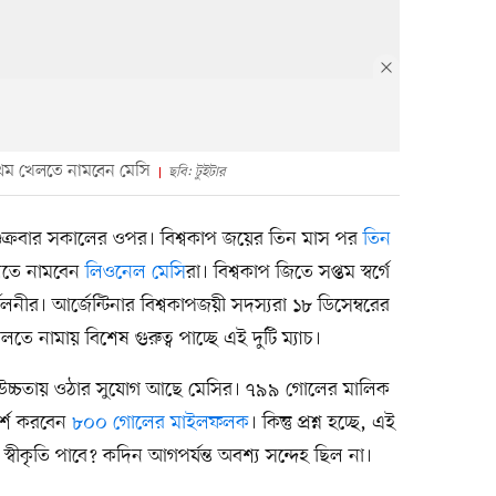
্রথম খেলতে নামবেন মেসি
ছবি: টুইটার
ন শুক্রবার সকালের ওপর। বিশ্বকাপ জয়ের তিন মাস পর
তিন
লতে নামবেন
লিওনেল মেসি
রা। বিশ্বকাপ জিতে সপ্তম স্বর্গে
িলনীর। আর্জেন্টিনার বিশ্বকাপজয়ী সদস্যরা ১৮ ডিসেম্বরের
লতে নামায় বিশেষ গুরুত্ব পাচ্ছে এই দুটি ম্যাচ।
এক উচ্চতায় ওঠার সুযোগ আছে মেসির। ৭৯৯ গোলের মালিক
্শ করবেন
৮০০ গোলের মাইলফলক
। কিন্তু প্রশ্ন হচ্ছে, এই
্বীকৃতি পাবে? কদিন আগপর্যন্ত অবশ্য সন্দেহ ছিল না।