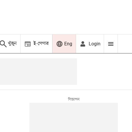
খুঁজুন
ই-পেপার
Login
Eng