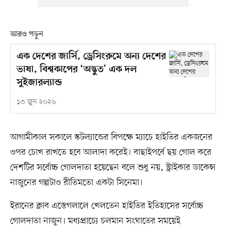
আরও পড়ুন
এক দেশের জার্সি, ড্রেসিংরুমে অন্য দেশের
ভাষা, বিশ্বকাপের ‘অদ্ভুত’ এক দল
সুইজারল্যান্ড
১৩ জুন ২০২৬
আগামীকাল সকালে স্কটল্যান্ডের বিপক্ষে ম্যাচে হাইতির একজনের
ওপর চোখ রাখতে হবে আলাদা করেই। বাছাইপর্বে ছয় গোল করে
দেশটির সর্বোচ্চ গোলদাতা হয়েছেন বলে শুধু নয়, স্ট্রাইকার ডাকেন্স
নাজুনের গল্পটাও রীতিমতো একটা সিনেমা।
ইরানের ক্লাব এস্তেগলালে খেলতেন হাইতির ইতিহাসের সর্বোচ্চ
গোলদাতা নাজুন। মধ্যপ্রাচ্যে চলমান সংঘাতের সময়েই