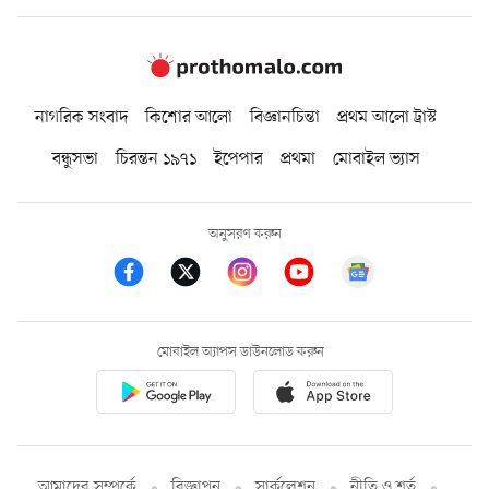
নাগরিক সংবাদ
কিশোর আলো
বিজ্ঞানচিন্তা
প্রথম আলো ট্রাস্ট
বন্ধুসভা
চিরন্তন ১৯৭১
ইপেপার
প্রথমা
মোবাইল ভ্যাস
অনুসরণ করুন
মোবাইল অ্যাপস ডাউনলোড করুন
আমাদের সম্পর্কে
বিজ্ঞাপন
সার্কুলেশন
নীতি ও শর্ত