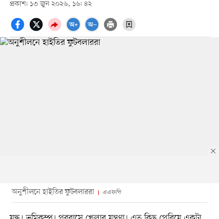
প্রকাশ: ১৩ জুন ২০২৬, ১৬: ৪২
অনুশীলনে হাইতির ফুটবলাররা
এএফপি
যুদ্ধ। ভূমিকম্প। পরবাসে খেলার যন্ত্রণা। এত কিছু পেরিয়ে একটা