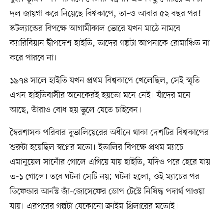
দল জায়গা করে নিয়েছে বিশ্বকাপে, তা–ও আবার ৫২ বছর পর!
স্কটল্যান্ডের বিপক্ষে আগামীকাল ভোরে যখন মাঠে নামবে
ক্যারিবিয়ান দ্বীপদেশ হাইতি, তাদের গল্পটা আপনাকে রোমাঞ্চিত না
করে পারবে না।
১৯৭৪ সালে হাইতি যখন প্রথম বিশ্বকাপে খেলেছিল, সেই স্মৃতি
এখন হাইতিবাসীর অনেকেরই হয়তো মনে নেই। যাঁদের মনে
আছে, তাঁরাও বোধ হয় ভুলে যেতে চাইবেন।
স্বৈরশাসক পরিবার দুভালিয়েরের অধীনে থাকা দেশটির বিশ্বকাপের
শুরুটা হয়েছিল স্বপ্নের মতো। ইতালির বিপক্ষে প্রথম ম্যাচে
এমানুয়েল সানোঁর গোলে এগিয়ে যায় হাইতি, যদিও পরে হেরে যায়
৩-১ গোলে। তবে ঘটনা সেটি নয়; ঘটনা হলো, ওই ম্যাচের পর
ডিফেন্ডার আর্নস্ট জাঁ-জোসেফের ডোপ টেস্টে নিষিদ্ধ পদার্থ পাওয়া
যায়। এরপরের গল্পটা যেকোনো ক্রাইম থ্রিলারের মতোই।