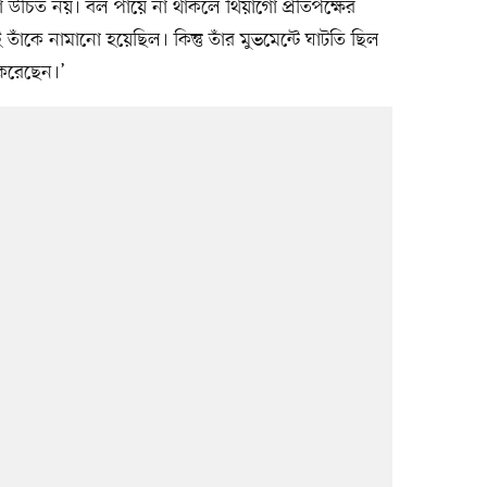
 উচিত নয়। বল পায়ে না থাকলে থিয়াগো প্রতিপক্ষের
াঁকে নামানো হয়েছিল। কিন্তু তাঁর মুভমেন্টে ঘাটতি ছিল
 করেছেন।’