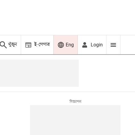
খুঁজুন
ই-পেপার
Login
Eng