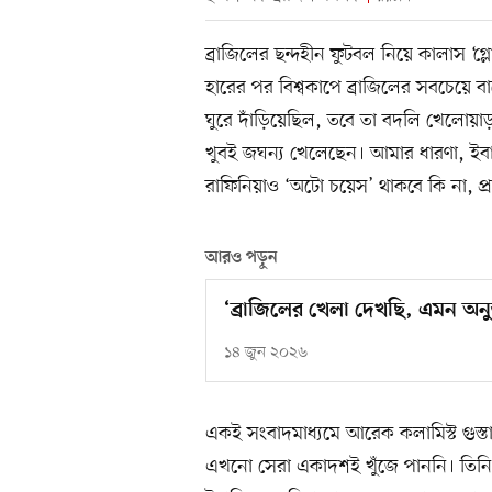
ব্রাজিলের ছন্দহীন ফুটবল নিয়ে কালাস ‘গ
হারের পর বিশ্বকাপে ব্রাজিলের সবচেয়ে 
ঘুরে দাঁড়িয়েছিল, তবে তা বদলি খেলোয়
খুবই জঘন্য খেলেছেন। আমার ধারণা, ইবা
রাফিনিয়াও ‘অটো চয়েস’ থাকবে কি না, প্র
আরও পড়ুন
‘ব্রাজিলের খেলা দেখছি, এমন অনু
১৪ জুন ২০২৬
একই সংবাদমাধ্যমে আরেক কলামিস্ট গুস্ত
এখনো সেরা একাদশই খুঁজে পাননি। তিনি