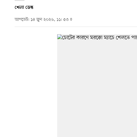
খেলা ডেস্ক
আপডেট: ১৪ জুন ২০২৬, ১১: ৫৩