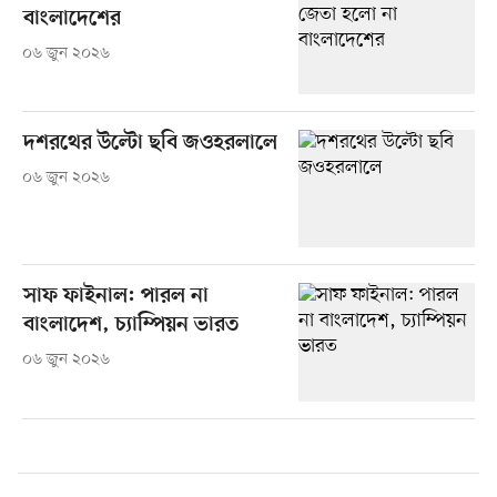
বাংলাদেশের
০৬ জুন ২০২৬
দশরথের উল্টো ছবি জওহরলালে
০৬ জুন ২০২৬
সাফ ফাইনাল: পারল না
বাংলাদেশ, চ্যাম্পিয়ন ভারত
০৬ জুন ২০২৬