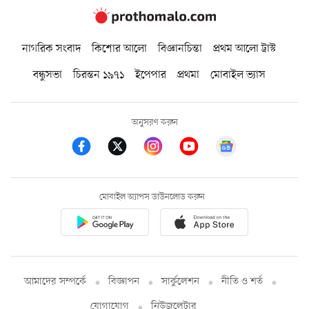
নাগরিক সংবাদ
কিশোর আলো
বিজ্ঞানচিন্তা
প্রথম আলো ট্রাস্ট
বন্ধুসভা
চিরন্তন ১৯৭১
ইপেপার
প্রথমা
মোবাইল ভ্যাস
অনুসরণ করুন
মোবাইল অ্যাপস ডাউনলোড করুন
আমাদের সম্পর্কে
বিজ্ঞাপন
সার্কুলেশন
নীতি ও শর্ত
যোগাযোগ
নিউজলেটার