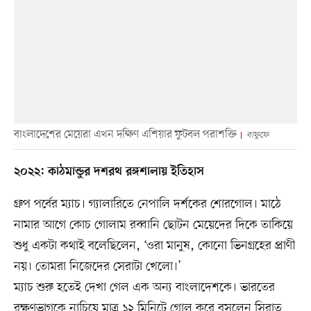
বাংলাদেশের মেয়েরা এখন দক্ষিণ এশিয়ার ফুটবল পরাশক্তি
বাফুফে
২০২২: কাঠমান্ডুর দশরথ রঙ্গশালায় ইতিহাস
গ্রুপ পর্বের ম্যাচ। গ্যালারিতে নেপালি দর্শকের শোরগোল। মাঠে
নামার আগে কোচ গোলাম রব্বানি ছোটন মেয়েদের দিকে তাকিয়ে
শুধু একটা কথাই বলেছিলেন, ‘ওরা মানুষ, কোনো ভিনগ্রহের প্রাণী
নয়। তোমরা নিজেদের সেরাটা খেলো।’
ম্যাচ শুরু হতেই দেখা গেল এক অন্য বাংলাদেশকে। ভারতের
রক্ষণভাগকে নাচিয়ে মাত্র ১২ মিনিটে গোল করে বসলেন সিরাত