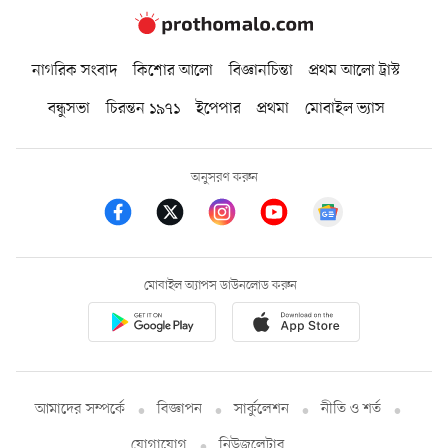
নাগরিক সংবাদ
কিশোর আলো
বিজ্ঞানচিন্তা
প্রথম আলো ট্রাস্ট
বন্ধুসভা
চিরন্তন ১৯৭১
ইপেপার
প্রথমা
মোবাইল ভ্যাস
অনুসরণ করুন
মোবাইল অ্যাপস ডাউনলোড করুন
আমাদের সম্পর্কে
বিজ্ঞাপন
সার্কুলেশন
নীতি ও শর্ত
যোগাযোগ
নিউজলেটার