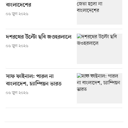
বাংলাদেশের
০৬ জুন ২০২৬
দশরথের উল্টো ছবি জওহরলালে
০৬ জুন ২০২৬
সাফ ফাইনাল: পারল না
বাংলাদেশ, চ্যাম্পিয়ন ভারত
০৬ জুন ২০২৬