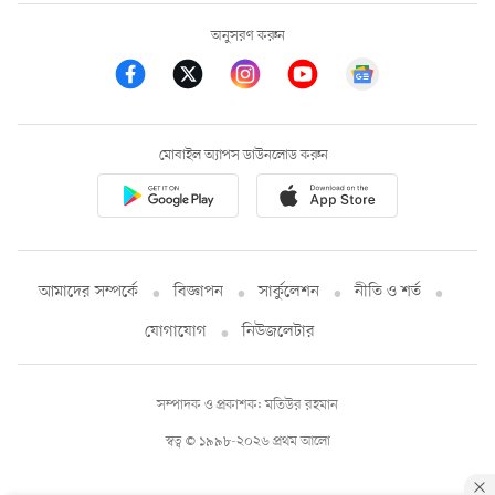
অনুসরণ করুন
মোবাইল অ্যাপস ডাউনলোড করুন
আমাদের সম্পর্কে
বিজ্ঞাপন
সার্কুলেশন
নীতি ও শর্ত
যোগাযোগ
নিউজলেটার
সম্পাদক ও প্রকাশক: মতিউর রহমান
স্বত্ব © ১৯৯৮-২০২৬ প্রথম আলো