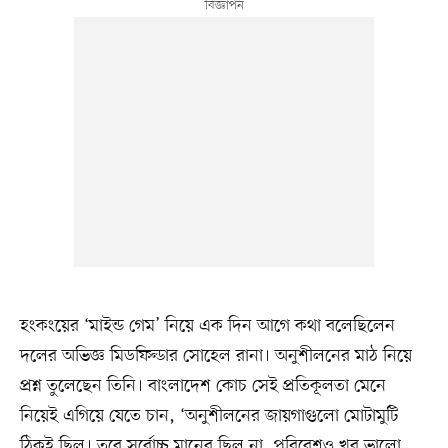
হংকংয়ের ‘মাইন্ড গেম’ নিয়ে এক দিন আগে কথা বলেছিলেন
দলের অভিজ্ঞ মিডফিল্ডার সোহেল রানা। অনুশীলনের মাঠ নিয়ে
প্রশ্ন তুলেছেন তিনি। বাংলাদেশ কোচ সেই প্রতিকূলতা মেনে
নিয়েই এগিয়ে যেতে চান, ‘অনুশীলনের জায়গাগুলো মোটামুটি
ঠিকই ছিল। তবে সর্বোচ্চ মানের ছিল না, পরিবেশও খুব ভালো