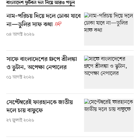
বাংলাদেশ ফুটবল দল নিয়ে আরও পড়ুন
নাম–পরিচয় দিয়ে দলে ঢোকা যাবে
না—ডুলির সাফ কথা
০৪ আগস্ট ২০২৬
সাফে বাংলাদেশের গ্রুপে শ্রীলঙ্কা
ও ভুটান, অপেক্ষা নেপালের
০১ আগস্ট ২০২৬
সেপ্টেম্বরেই ফারহানকে জাতীয়
দলে চায় বাফুফে
২৭ জুলাই ২০২৬