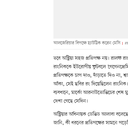
আলজেরিয়ার বিপক্ষে হ্যাটট্রিক করেন মেসি
রয়
তবে অস্ট্রিয়া সহজ প্রতিপক্ষ নয়। রালফ
রাংনিককে ইউরোপীয় ফুটবলে ‘গেগেনপ্রেসি
প্রতিপক্ষকে চাপ দাও, দাঁড়াতে দিও না, শ্
আঁকা, সেই ছবির রং দিয়েছিলেন রাংনিক। জর
ব্যবধানে, মার্কো আরনাউতোভিচের শেষ মুহ
দেখা গেছে সেদিন।
অস্ট্রিয়ার অধিনায়ক ডেভিড আলাবা বলেছেন
জানি, কী ধরনের প্রতিপক্ষের সামনে পড়েছ