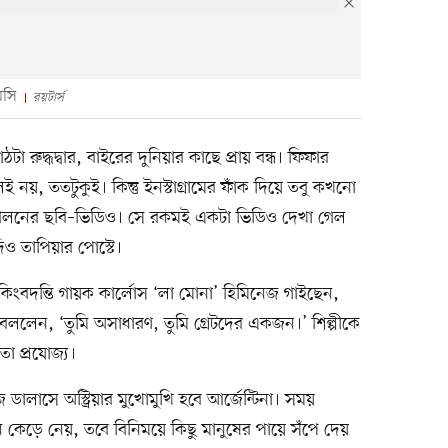
েসি
রয়টার্স
া রুদ্ধদ্বার, বাইরের দুনিয়ার কাছে প্রায় বন্ধ। ফিফার
ই নয়, ততটুকুই। কিন্তু ইনস্টাগ্রামের ফাঁক দিয়ে তবু কখনো
শীলনের ছবি–ভিডিও। সে রকমই একটা ভিডিও দেখা গেল
লদিও তাপিয়ার পোস্টে।
র কিংবদন্তি গায়ক কার্লোস ‘লা মোনা’ হিমিনেজ গাইছেন,
ললেন, ‘তুমি অসাধারণ, তুমি গ্রেটদের একজন।’ শিল্পীকে
তো প্রযোজ্য।
লাসে অস্ট্রিয়ার মুখোমুখি হবে আর্জেন্টিনা। সময়
কেড়ে নেয়, তবে বিনিময়ে কিছু মানুষের পায়ে সঁপে দেয়