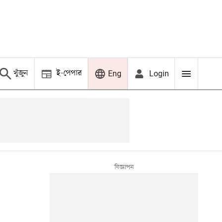
খুঁজুন
ই-পেপার
Login
Eng