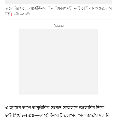
স্কালোনির মতে, আর্জেন্টিনার তিন বিশ্বকাপজয়ী দলই কেউ কারও চেয়ে কম
নয়
ছবি: এএফপি
এ ম্যাচের আগে আনুষ্ঠানিক সংবাদ সম্মেলনে স্কালোনির দিকে
ছুটে গিয়েছিল প্রশ্ন—আর্জেন্টিনার ইতিহাসের সেরা জাতীয় দল কি