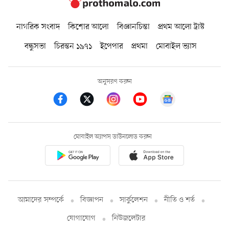
নাগরিক সংবাদ
কিশোর আলো
বিজ্ঞানচিন্তা
প্রথম আলো ট্রাস্ট
বন্ধুসভা
চিরন্তন ১৯৭১
ইপেপার
প্রথমা
মোবাইল ভ্যাস
অনুসরণ করুন
মোবাইল অ্যাপস ডাউনলোড করুন
আমাদের সম্পর্কে
বিজ্ঞাপন
সার্কুলেশন
নীতি ও শর্ত
যোগাযোগ
নিউজলেটার