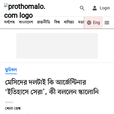
Login
সর্বশেষ
বাংলাদেশ
রাজনীতি
বিশ্ব
বাণিজ্য
মতামত
খেলা
Eng
বিনো
ফুটবল
মেসিদের দলটাই কি আর্জেন্টিনার
‘ইতিহাসে সেরা’, কী বললেন স্কালোনি
খেলা ডেস্ক