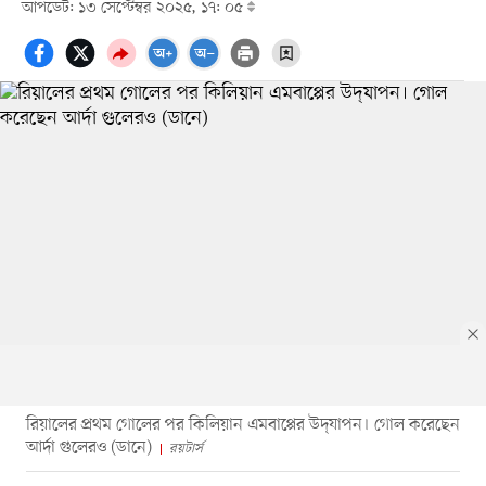
আপডেট: ১৩ সেপ্টেম্বর ২০২৫, ১৭: ০৫
রিয়ালের প্রথম গোলের পর কিলিয়ান এমবাপ্পের উদ্‌যাপন। গোল করেছেন
আর্দা গুলেরও (ডানে)
রয়টার্স