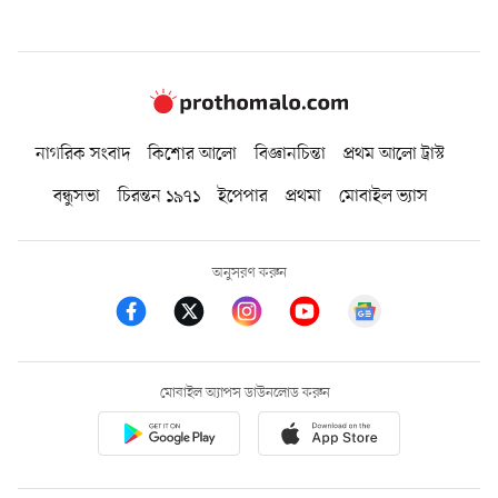
নাগরিক সংবাদ
কিশোর আলো
বিজ্ঞানচিন্তা
প্রথম আলো ট্রাস্ট
বন্ধুসভা
চিরন্তন ১৯৭১
ইপেপার
প্রথমা
মোবাইল ভ্যাস
অনুসরণ করুন
মোবাইল অ্যাপস ডাউনলোড করুন