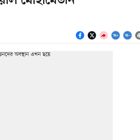
 খোয়াল মোহামেডান