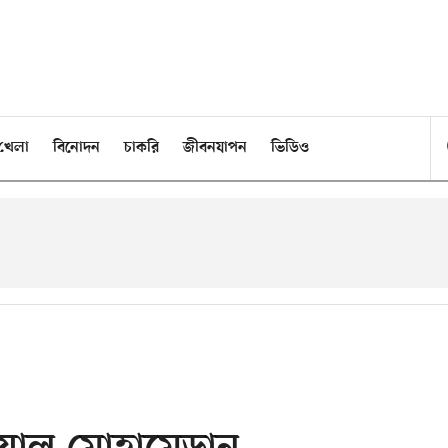
খেলা
বিনোদন
চাকরি
জীবনযাপন
ভিডিও