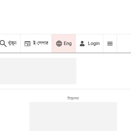
খুঁজুন
ই-পেপার
Login
Eng