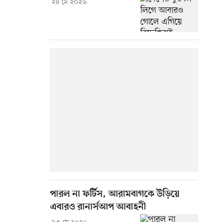
২৪ মে ২০২৬
পারল না ফর্টিস, আরামবাগকে উড়িয়ে
এবারও রানার্সআপ আবাহনী