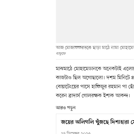
আজ মোজাফফরভকে ছাড়া মাঠে নামা মোহামেডান 
বাফুফে
মাঝমাঠে মোহামেডানকে অনেকটাই এলোমে
কাজটাও ছিল অগোছালো। দশম মিনিটে প্রথ
বোয়াটেংয়ের পাসে হাফিজুর রহমান পা ছোঁ
করেন ব্রাদার্স গোলরক্ষক ইশাক আকন্দ।
আরও পড়ুন
জয়ের অলিগলি খুঁজছে দিশাহারা 
২৭ ডিসেম্বর ২০২৫