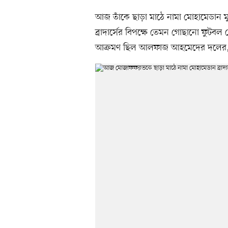
আজ তাঁকে ছাড়া মাঠে নামা মোহামেডান মুন্স
ব্রাদার্সের বিপক্ষে তেমন গোছানো ফুটবল
আক্রমণ ছিল আলফাজ আহমেদের দলের, ক