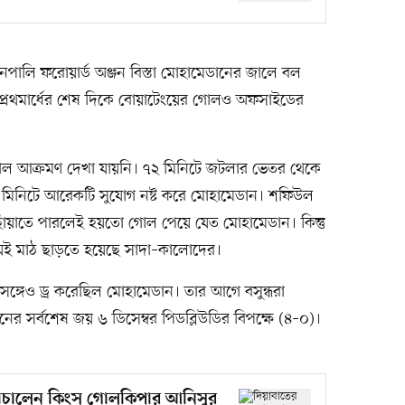
র নেপালি ফরোয়ার্ড অঞ্জন বিস্তা মোহামেডানের জালে বল
্রথমার্ধের শেষ দিকে বোয়াটেংয়ের গোলও অফসাইডের
রাল আক্রমণ দেখা যায়নি। ৭২ মিনিটে জটলার ভেতর থেকে
 মিনিটে আরেকটি সুযোগ নষ্ট করে মোহামেডান। শফিউল
োঁয়াতে পারলেই হয়তো গোল পেয়ে যেত মোহামেডান। কিন্তু
নিয়েই মাঠ ছাড়তে হয়েছে সাদা–কালোদের।
সঙ্গেও ড্র করেছিল মোহামেডান। তার আগে বসুন্ধরা
র সর্বশেষ জয় ৬ ডিসেম্বর পিডব্লিউডির বিপক্ষে (৪–০)।
 বাঁচালেন কিংস গোলকিপার আনিসুর