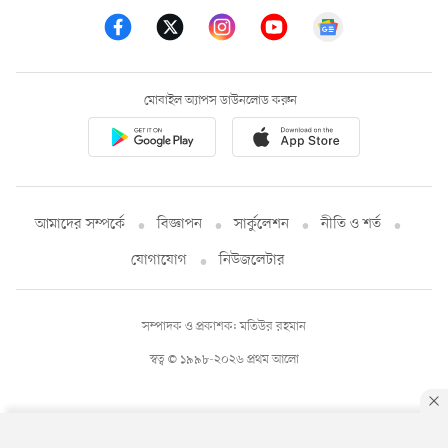
মোবাইল অ্যাপস ডাউনলোড করুন
আমাদের সম্পর্কে
বিজ্ঞাপন
সার্কুলেশন
নীতি ও শর্ত
যোগাযোগ
নিউজলেটার
সম্পাদক ও প্রকাশক: মতিউর রহমান
স্বত্ব © ১৯৯৮-২০২৬ প্রথম আলো