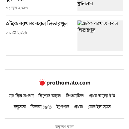
০১ জুন ২০২৬
স্লটকে বরখাস্ত করল লিভারপুল
৩০ মে ২০২৬
নাগরিক সংবাদ
কিশোর আলো
বিজ্ঞানচিন্তা
প্রথম আলো ট্রাস্ট
বন্ধুসভা
চিরন্তন ১৯৭১
ইপেপার
প্রথমা
মোবাইল ভ্যাস
অনুসরণ করুন