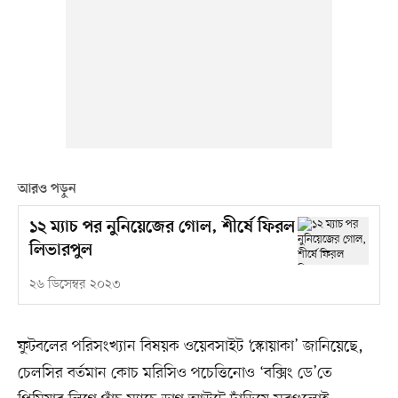
আরও পড়ুন
১২ ম্যাচ পর নুনিয়েজের গোল, শীর্ষে ফিরল
লিভারপুল
২৬ ডিসেম্বর ২০২৩
ফুটবলের পরিসংখ্যান বিষয়ক ওয়েবসাইট ‘স্কোয়াকা’ জানিয়েছে,
চেলসির বর্তমান কোচ মরিসিও পচেত্তিনোও ‘বক্সিং ডে’তে