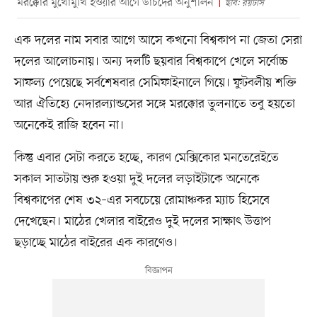
মরক্কোর মুখোমুখি হওয়ার আগে ডাচদের অনুশীলন
ছবি: রয়টার্স
এক দলের নাম সবার আগে আসে কখনো বিশ্বকাপ না জেতা সেরা
দলের আলোচনায়। অন্য দলটি ছয়বার বিশ্বকাপে খেলে সর্বোচ্চ
সাফল্য পেয়েছে সর্বশেষবার সেমিফাইনালে গিয়ে। ফুটবলীয় শক্তি
আর ঐতিহ্যে নেদারল্যান্ডসের সঙ্গে মরক্কোর তুলনাতে তবু হয়তো
অনেকেই রাজি হবেন না।
কিন্তু এবার সেটা করতে হচ্ছে, কারণ মেক্সিকোর মনতেরেইতে
সকাল সাতটায় শুরু হওয়া দুই দলের লড়াইটাকে অনেকে
বিশ্বকাপের শেষ ৩২–এর সবচেয়ে রোমাঞ্চকর ম্যাচ হিসেবে
দেখেছেন। মাঠের খেলার বাইরেও দুই দলের সাক্ষাৎ উত্তাপ
ছড়াচ্ছে মাঠের বাইরের এক কারণেও।