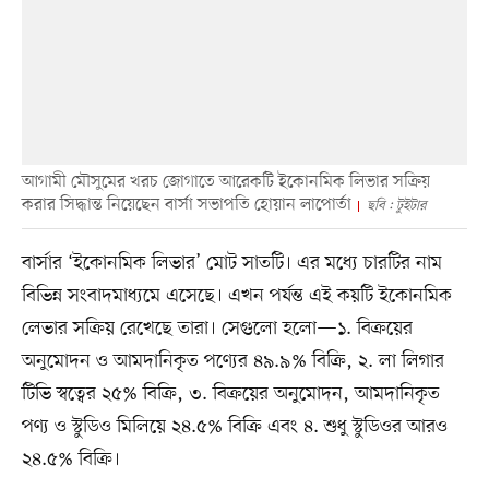
আগামী মৌসুমের খরচ জোগাতে আরেকটি ইকোনমিক লিভার সক্রিয়
করার সিদ্ধান্ত নিয়েছেন বার্সা সভাপতি হোয়ান লাপোর্তা
ছবি : টুইটার
বার্সার ‘ইকোনমিক লিভার’ মোট সাতটি। এর মধ্যে চারটির নাম
বিভিন্ন সংবাদমাধ্যমে এসেছে। এখন পর্যন্ত এই কয়টি ইকোনমিক
লেভার সক্রিয় রেখেছে তারা। সেগুলো হলো—১. বিক্রয়ের
অনুমোদন ও আমদানিকৃত পণ্যের ৪৯.৯% বিক্রি, ২. লা লিগার
টিভি স্বত্বের ২৫% বিক্রি, ৩. বিক্রয়ের অনুমোদন, আমদানিকৃত
পণ্য ও স্টুডিও মিলিয়ে ২৪.৫% বিক্রি এবং ৪. শুধু স্টুডিওর আরও
২৪.৫% বিক্রি।