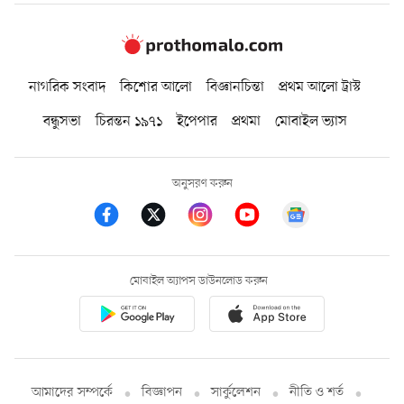
নাগরিক সংবাদ
কিশোর আলো
বিজ্ঞানচিন্তা
প্রথম আলো ট্রাস্ট
বন্ধুসভা
চিরন্তন ১৯৭১
ইপেপার
প্রথমা
মোবাইল ভ্যাস
অনুসরণ করুন
মোবাইল অ্যাপস ডাউনলোড করুন
আমাদের সম্পর্কে
বিজ্ঞাপন
সার্কুলেশন
নীতি ও শর্ত