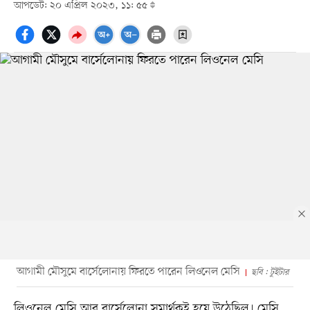
আপডেট: ২০ এপ্রিল ২০২৩, ১১: ৫৫
আগামী মৌসুমে বার্সেলোনায় ফিরতে পারেন লিওনেল মেসি
ছবি : টুইটার
লিওনেল মেসি আর বার্সেলোনা সমার্থকই হয়ে উঠেছিল। মেসি