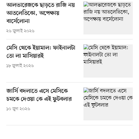
আলভারেজকে ছাড়তে রাজি নয়
আতলেতিকো, অপেক্ষায়
বার্সেলোনা
২৬ জুলাই ২০২৬
মেসি থেকে ইয়ামাল: ফাইনালটা
তো লা মাসিয়ারই
১৮ জুলাই ২০২৬
জার্সি বদলাতে এসে মেসিকে
চমকে দেওয়া কে এই ফুটবলার
১০ জুন ২০২৬