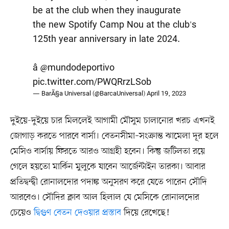
be at the club when they inaugurate
the new Spotify Camp Nou at the club's
125th year anniversary in late 2024.
â
@mundodeportivo
pic.twitter.com/PWQRrzLSob
— BarÃ§a Universal (@BarcaUniversal)
April 19, 2023
দুইয়ে-দুইয়ে চার মিললেই আগামী মৌসুম চালানোর খরচ এখনই
জোগাড় করতে পারবে বার্সা। বেতনসীমা–সংক্রান্ত ঝামেলা দূর হলে
মেসিও বার্সায় ফিরতে আরও আগ্রহী হবেন। কিন্তু জটিলতা রয়ে
গেলে হয়তো মার্কিন মুলুকে যাবেন আর্জেন্টাইন তারকা। আবার
প্রতিদ্বন্দ্বী রোনালদোর পদাঙ্ক অনুসরণ করে যেতে পারেন সৌদি
আরবেও। সৌদির ক্লাব আল হিলাল যে মেসিকে রোনালদোর
চেয়েও
দ্বিগুণ বেতন দেওয়ার প্রস্তাব
দিয়ে রেখেছে!