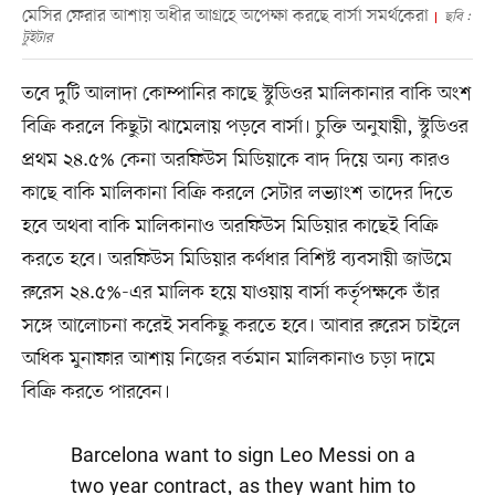
মেসির ফেরার আশায় অধীর আগ্রহে অপেক্ষা করছে বার্সা সমর্থকেরা
ছবি :
টুইটার
তবে দুটি আলাদা কোম্পানির কাছে স্টুডিওর মালিকানার বাকি অংশ
বিক্রি করলে কিছুটা ঝামেলায় পড়বে বার্সা। চুক্তি অনুযায়ী, স্টুডিওর
প্রথম ২৪.৫% কেনা অরফিউস মিডিয়াকে বাদ দিয়ে অন্য কারও
কাছে বাকি মালিকানা বিক্রি করলে সেটার লভ্যাংশ তাদের দিতে
হবে অথবা বাকি মালিকানাও অরফিউস মিডিয়ার কাছেই বিক্রি
করতে হবে। অরফিউস মিডিয়ার কর্ণধার বিশিষ্ট ব্যবসায়ী জাউমে
রুরেস ২৪.৫%-এর মালিক হয়ে যাওয়ায় বার্সা কর্তৃপক্ষকে তাঁর
সঙ্গে আলোচনা করেই সবকিছু করতে হবে। আবার রুরেস চাইলে
অধিক মুনাফার আশায় নিজের বর্তমান মালিকানাও চড়া দামে
বিক্রি করতে পারবেন।
Barcelona want to sign Leo Messi on a
two year contract, as they want him to