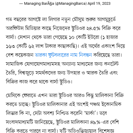
— Managing BarÃ§a (@ManagingBarca)
April 19, 2023
গত বছরের আগস্টে লা লিগার নতুন মৌসুম শুরুর আগমুহূর্তে
অরফিউস মিডিয়ার কাছে নিজেদের স্টুডিওর ২৪.৫% বিক্রি করে
বার্সা। সেখান থেকে তারা পেয়েছে ১০ কোটি ইউরো (১ হাজার
১৬৩ কোটি ৬২ লাখ টাকার কাছাকাছি)। এই অর্থের একাংশ দিয়ে
বেশ কয়েকজন
তারকা ফুটবলারের নাম নিবন্ধন
করিয়েছে তারা।
সামাজিক যোগাযোগমাধ্যমসহ অন্যান্য মাধ্যমের জন্য কনটেন্ট
তৈরি, বিশ্বজুড়ে সমর্থকদের জন্য উপহার ও স্মারক তৈরি এবং
বিক্রির কাজ করে থাকে বার্সা স্টুডিও।
মেসিকে ফেরাতে এখন তারা স্টুডিওর আরও কিছু মালিকানা বিক্রি
করতে চাচ্ছে। স্টুডিওর মালিকানার এই অংশই পঞ্চম ইকোনমিক
লিভার কি না, সেটা অবশ্য নিশ্চিত করেনি ‘মার্কা’। তবে
সংবাদমাধ্যমটি জানিয়েছে, স্টুডিওর মালিকানা ৪৯%-এর বেশি
বিক্রি করতে পারবে না বার্সা। দুটি অডিওভিজ্যুয়াল বিশেষজ্ঞ