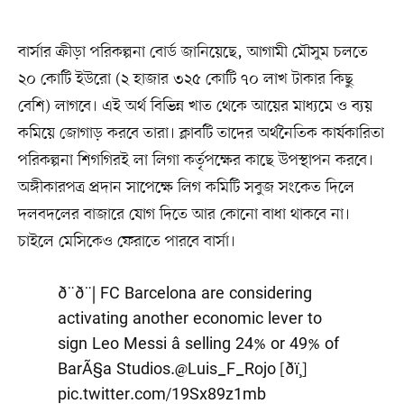
বার্সার ক্রীড়া পরিকল্পনা বোর্ড জানিয়েছে, আগামী মৌসুম চলতে
২০ কোটি ইউরো (২ হাজার ৩২৫ কোটি ৭০ লাখ টাকার কিছু
বেশি) লাগবে। এই অর্থ বিভিন্ন খাত থেকে আয়ের মাধ্যমে ও ব্যয়
কমিয়ে জোগাড় করবে তারা। ক্লাবটি তাদের অর্থনৈতিক কার্যকারিতা
পরিকল্পনা শিগগিরই লা লিগা কর্তৃপক্ষের কাছে উপস্থাপন করবে।
অঙ্গীকারপত্র প্রদান সাপেক্ষে লিগ কমিটি সবুজ সংকেত দিলে
দলবদলের বাজারে যোগ দিতে আর কোনো বাধা থাকবে না।
চাইলে মেসিকেও ফেরাতে পারবে বার্সা।
ð¨ð¨| FC Barcelona are considering
activating another economic lever to
sign Leo Messi â selling 24% or 49% of
BarÃ§a Studios.
@Luis_F_Rojo
[ðï¸]
pic.twitter.com/19Sx89z1mb