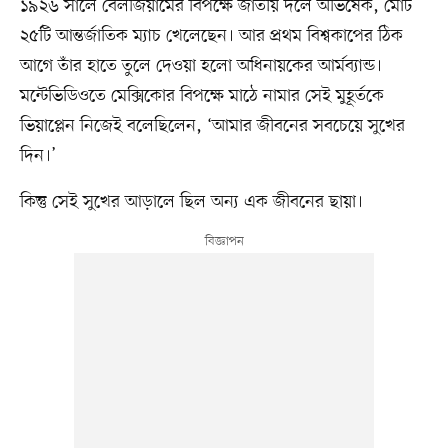
১৯২৬ সালে বেলজিয়ামের বিপক্ষে জাতীয় দলে অভিষেক, মোট
২৫টি আন্তর্জাতিক ম্যাচ খেলেছেন। আর প্রথম বিশ্বকাপের ঠিক
আগে তাঁর হাতে তুলে দেওয়া হলো অধিনায়কের আর্মব্যান্ড।
মন্টেভিডিওতে মেক্সিকোর বিপক্ষে মাঠে নামার সেই মুহূর্তকে
ভিয়াপ্লেন নিজেই বলেছিলেন, ‘আমার জীবনের সবচেয়ে সুখের
দিন।’
কিন্তু সেই সুখের আড়ালে ছিল অন্য এক জীবনের ছায়া।