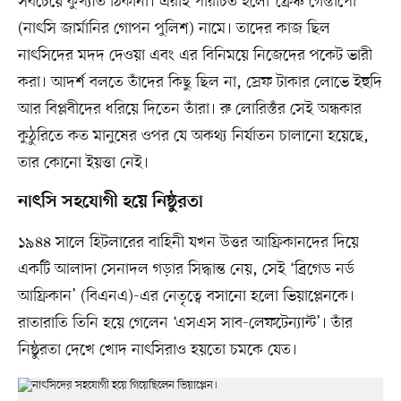
সবচেয়ে কুখ্যাত ঠিকানা। এরাই পরিচিত হলো ‘ফ্রেঞ্চ গেস্তাপো’
(নাৎসি জার্মানির গোপন পুলিশ) নামে। তাদের কাজ ছিল
নাৎসিদের মদদ দেওয়া এবং এর বিনিময়ে নিজেদের পকেট ভারী
করা। আদর্শ বলতে তাঁদের কিছু ছিল না, স্রেফ টাকার লোভে ইহুদি
আর বিপ্লবীদের ধরিয়ে দিতেন তাঁরা। রু লোরিস্তঁর সেই অন্ধকার
কুঠুরিতে কত মানুষের ওপর যে অকথ্য নির্যাতন চালানো হয়েছে,
তার কোনো ইয়ত্তা নেই।
নাৎসি সহযোগী হয়ে নিষ্ঠুরতা
১৯৪৪ সালে হিটলারের বাহিনী যখন উত্তর আফ্রিকানদের দিয়ে
একটি আলাদা সেনাদল গড়ার সিদ্ধান্ত নেয়, সেই ‘ব্রিগেড নর্ড
আফ্রিকান’ (বিএনএ)-এর নেতৃত্বে বসানো হলো ভিয়াপ্লেনকে।
রাতারাতি তিনি হয়ে গেলেন ‘এসএস সাব-লেফটেন্যান্ট’। তাঁর
নিষ্ঠুরতা দেখে খোদ নাৎসিরাও হয়তো চমকে যেত।