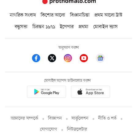
নাগরিক সংবাদ
কিশোর আলো
বিজ্ঞানচিন্তা
প্রথম আলো ট্রাস্ট
বন্ধুসভা
চিরন্তন ১৯৭১
ইপেপার
প্রথমা
মোবাইল ভ্যাস
অনুসরণ করুন
মোবাইল অ্যাপস ডাউনলোড করুন
আমাদের সম্পর্কে
বিজ্ঞাপন
সার্কুলেশন
নীতি ও শর্ত
যোগাযোগ
নিউজলেটার