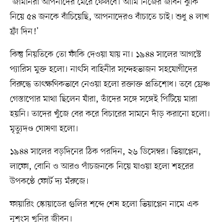
‘জার্মানরা আপনাদের মেরে ফেলবে। আমি নিজের জীবন ঝুঁকি
নিয়ে ৫৪ জনকে বাঁচিয়েছি, আপনাদেরও বাঁচাতে চাই। শুধু ৪ লাখ
ফ্রাঁ দিন!’
কিন্তু নিয়তিকে তো ফাঁকি দেওয়া যায় না। ১৯৪৪ সালের আগস্টে
প্যারিস মুক্ত হলো। নাৎসি বাহিনীর সন্দেহভাজন সহযোগীদের
বিরুদ্ধে তাৎক্ষণিকভাবে নেওয়া হলো রক্তাক্ত প্রতিশোধ। তবে ফ্রেঞ্চ
গেস্তাপোর মাথা ছিলেন যাঁরা, তাঁদের সঙ্গে সঙ্গেই পিটিয়ে মারা
হয়নি। তাদের খুঁজে বের করে বিচারের সামনে দাঁড় করানো হলো।
মৃত্যুদণ্ড ঘোষণা হলো।
১৯৪৪ সালের বড়দিনের ঠিক পরদিন, ২৬ ডিসেম্বর। ভিয়াপ্লেন,
লাফো, বোনি ও আরও পাঁচজনকে নিয়ে যাওয়া হলো শহরের
উপকণ্ঠে ফোর্ট দ্য মঁরুজে।
ফায়ারিং স্কোয়াডের গুলির শব্দে শেষ হলো ভিয়াপ্লেন নামে এক
নৃশংস খুনির জীবন।