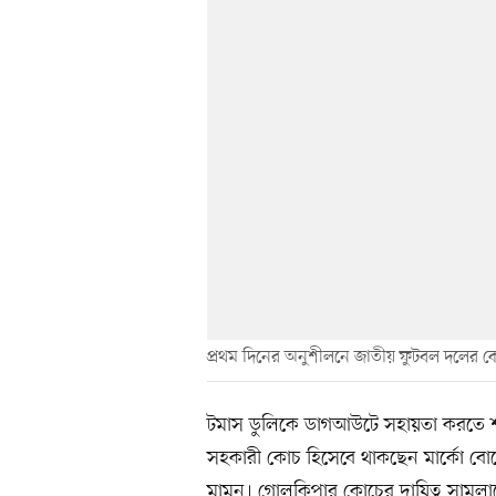
প্রথম দিনের অনুশীলনে জাতীয় ফুটবল দলের ক
টমাস ডুলিকে ডাগআউটে সহায়তা করতে শ
সহকারী কোচ হিসেবে থাকছেন মার্কো বোন
মামুন। গোলকিপার কোচের দায়িত্ব সামলা