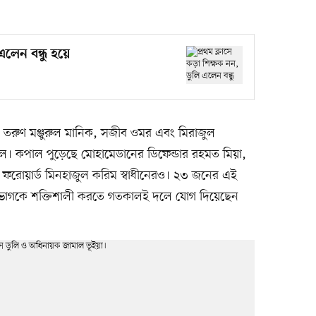
এলেন বন্ধু হয়ে
িন তরুণ মঞ্জুরুল মানিক, সজীব ওমর এবং মিরাজুল
ে। কপাল পুড়েছে মোহামেডানের ডিফেন্ডার রহমত মিয়া,
ডি ফরোয়ার্ড মিনহাজুল করিম স্বাধীনেরও। ২৩ জনের এই
 রক্ষণভাগকে শক্তিশালী করতে গতকালই দলে যোগ দিয়েছেন