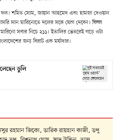
েশ দল। শমিত সোম, জায়ান আহমেদ এবং হামজা দেওয়ান
রাসরি সান মারিনোতে দলের সঙ্গে যোগ দেবেন। ফিফা
সান মারিনো সবার নিচে ২১১। ইতালির ভেতরেই গড়ে ওটা
 বাংলাদেশের জন্য বিরাট এক মর্যাদার।
েলেছেন ডুলি
সুর রহমান জিকো, তারিক রায়হান কাজী, তপু
াদ তপু, বিশ্বনাথ ঘোষ, সাদ উদ্দিন, তাজ