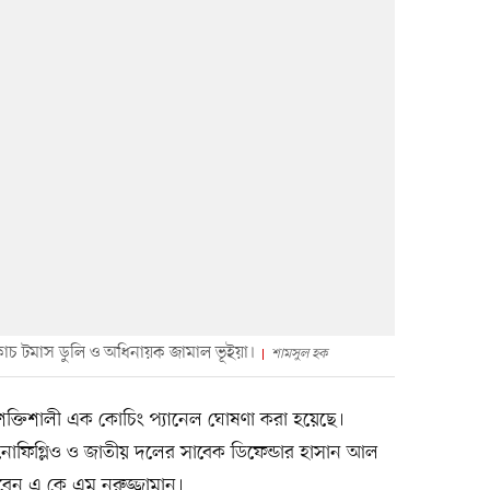
োচ টমাস ডুলি ও অধিনায়ক জামাল ভূইয়া।
শামসুল হক
ক্তিশালী এক কোচিং প্যানেল ঘোষণা করা হয়েছে।
োফিগ্লিও ও জাতীয় দলের সাবেক ডিফেন্ডার হাসান আল
বেন এ কে এম নুরুজ্জামান।