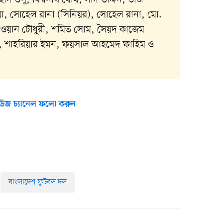
য়া, সোহেল রানা (সিনিয়র), সোহেল রানা, মো.
েওয়ান চৌধুরী, শমিত সোম, সৈয়দ কাজেম
, শাহরিয়ার ইমন, ফয়সাল আহমেদ ফাহিম ও
উজ চ্যানেল ফলো করুন
বাংলাদেশ ফুটবল দল