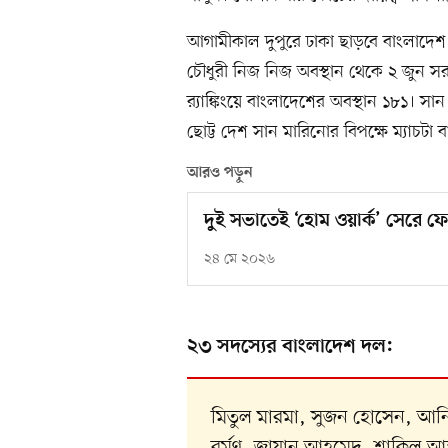
আগামীকাল দুপুরে ঢাকা ছাড়বে বাংলাদ
চৌধুরী নিজ নিজ অবস্থান থেকে ২ জুন স
র‍্যাঙ্কিংয়ে বাংলাদেশের অবস্থান ১৮১। 
ছোট্ট দেশ সান মারিনোর বিপক্ষে ম্যাচটা
আরও পড়ুন
দুই সভাতেই ‘হোম ওয়ার্ক’ সেরে ফ
২৪ মে ২০২৬
২৩ সদস্যের বাংলাদেশ দল:
মিতুল মারমা, সুজন হোসেন, আনি
বর্মণ, জায়ান আহমেদ, শাকিল আহ