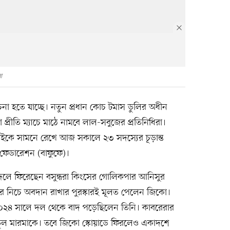
ো
চনা হতে যাচ্ছে। নতুন প্রধান কোচ টমাস ডুলির অধীন
প্রীতি ম্যাচে মাঠে নামবে লাল-সবুজের প্রতিনিধিরা।
াইকে সামনে রেখে আজ সকালে ২৩ সদস্যের চূড়ান্ত
 ফেডারেশন (বাফুফে)।
 দলে ফিরেছেন বসুন্ধরা কিংসের গোলিকপার আনিসুর
টের নিচে অবদান রাখার পুরস্কারই মূলত পেলেন জিকো।
০২৪ সালে দল থেকে বাদ পড়েছিলেন তিনি। কাবরেরার
িতুল মারমাকে। তবে জিকো স্কোয়াডে ফিরলেও একাদশে