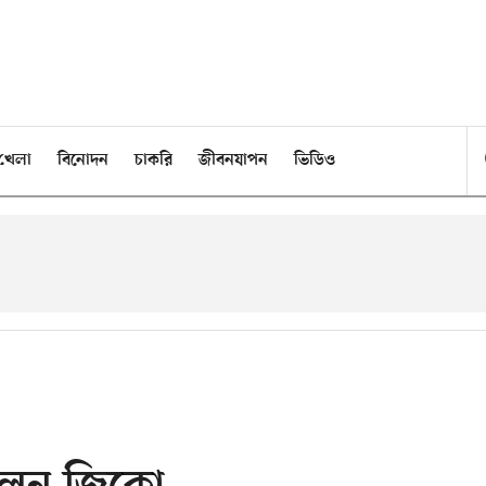
খেলা
বিনোদন
চাকরি
জীবনযাপন
ভিডিও