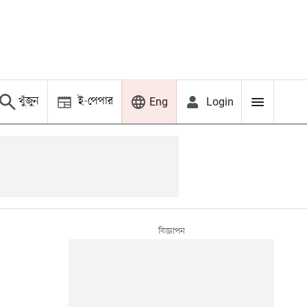
খুঁজুন
ই-পেপার
Login
Eng