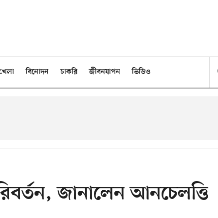
খেলা
বিনোদন
চাকরি
জীবনযাপন
ভিডিও
িবর্তন, জানালেন আনচেলত্তি