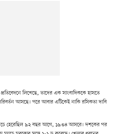
এক প্রতিবেদনে লিখেছে, তাদের এক সাংবাদিককে হাসতে
 পরিবর্তন আসছে। পরে আবার এটিকেই নাকি রসিকতা দাবি
থম ম্যাচে হেরেছিল ৯২ বছর আগে, ১৯৩৪ আসরে। দশকের পর
 ম্যাচে মরক্কোর সঙ্গে ১-১ ড্র করেছে। খেলার ধরনের