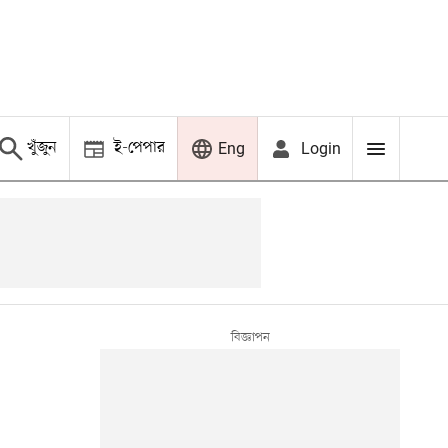
খুঁজুন
ই-পেপার
Login
Eng